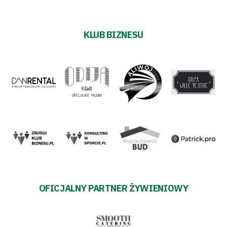
prywatności
KLUB BIZNESU
Regulaminy
Aleja
Warciarzy
#WARTOpobrać
Prowizja
pośredników
transakcyjnych
OFICJALNY PARTNER ŻYWIENIOWY