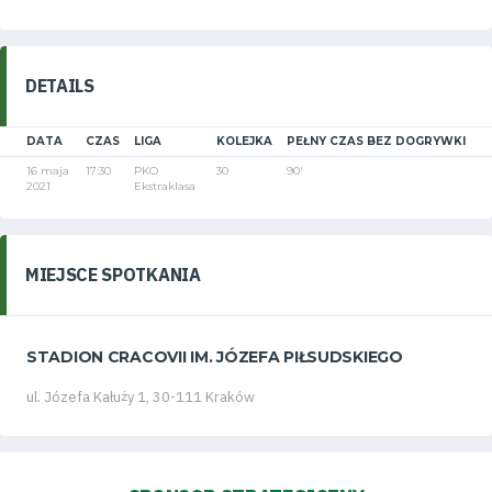
DETAILS
DATA
CZAS
LIGA
KOLEJKA
PEŁNY CZAS BEZ DOGRYWKI
16 maja
17:30
PKO
30
90'
2021
Ekstraklasa
MIEJSCE SPOTKANIA
STADION CRACOVII IM. JÓZEFA PIŁSUDSKIEGO
ul. Józefa Kałuży 1, 30-111 Kraków