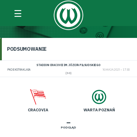
☰
CRACOVIA VS WARTA POZNAŃ
PODSUMOWANIE
STADION CRACOVII IM. JÓZEFA PIŁSUDSKIEGO
PKO EKSTRAKLASA
16 MAJA 2021
17:30
(30)
CRACOVIA
WARTA POZNAŃ
–
PODGLĄD