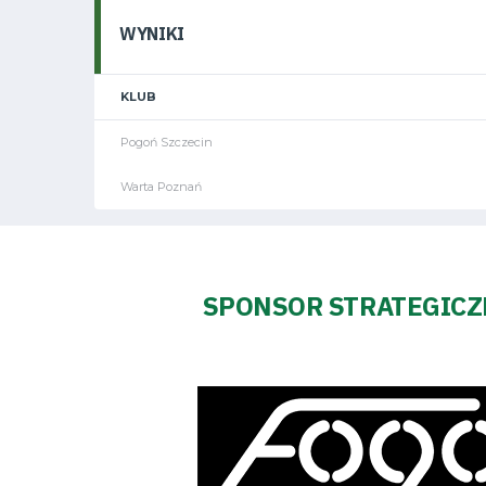
Pierwszy
WYNIKI
zespół
Amp
KLUB
Pogoń Szczecin
Futbol
Warta Poznań
Akademia
SPONSOR STRATEGIC
Aktualności
Warta
TV