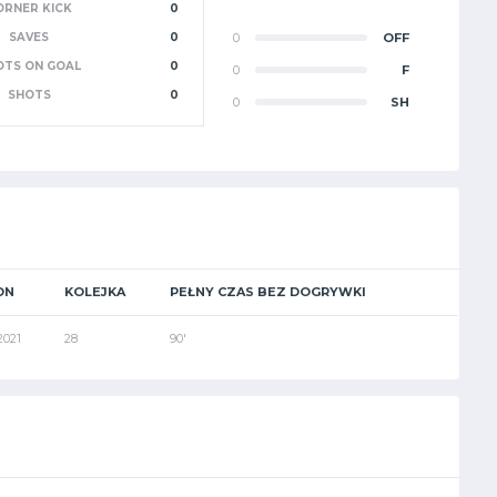
ORNER KICK
0
SAVES
0
0
OFF
OTS ON GOAL
0
0
F
SHOTS
0
0
SH
ON
KOLEJKA
PEŁNY CZAS BEZ DOGRYWKI
2021
28
90'