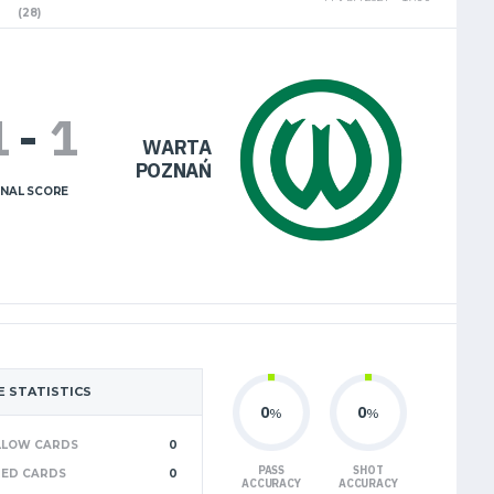
(28)
1
-
1
WARTA
POZNAŃ
INAL SCORE
 STATISTICS
0
0
%
%
LLOW CARDS
0
PASS
SHOT
RED CARDS
0
ACCURACY
ACCURACY