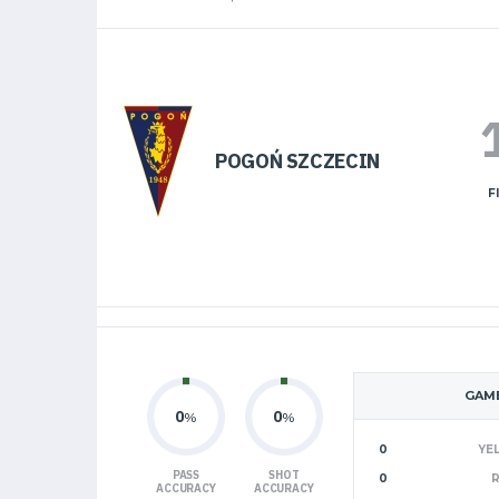
POGOŃ SZCZECIN
F
GAME
0
0
%
%
0
YE
PASS
SHOT
0
ACCURACY
ACCURACY