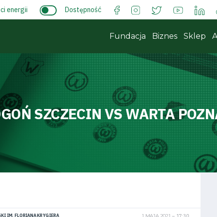
i energii
Dostępność
Fundacja
Biznes
Sklep
A
GOŃ SZCZECIN VS WARTA POZ
KI IM. FLORIANA KRYGIERA
1 MAJA 2021
17:30