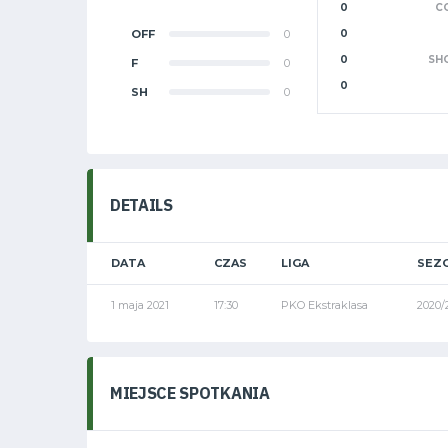
0
C
OFF
0
0
0
SH
F
0
0
SH
0
DETAILS
DATA
CZAS
LIGA
SEZ
1 maja 2021
17:30
PKO Ekstraklasa
2020/
MIEJSCE SPOTKANIA