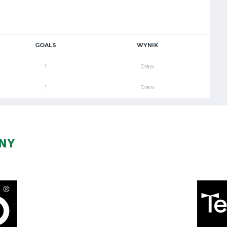
GOALS
WYNIK
1
Draw
1
Draw
ZNY