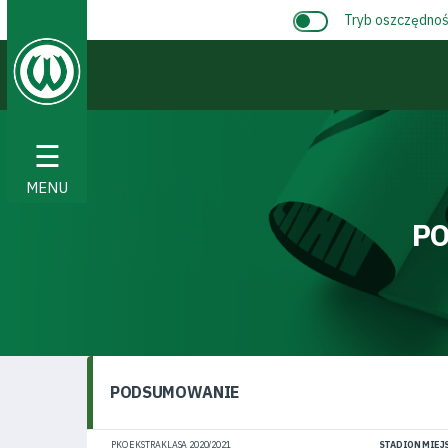
Tryb oszczędnośc
☰
MENU
PO
PODSUMOWANIE
PKO EKSTRAKLASA 2020/2021
STADION MIEJS