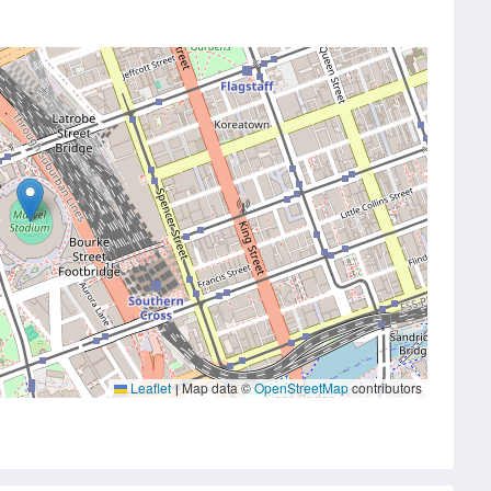
Leaflet
Map data ©
OpenStreetMap
contributors
|