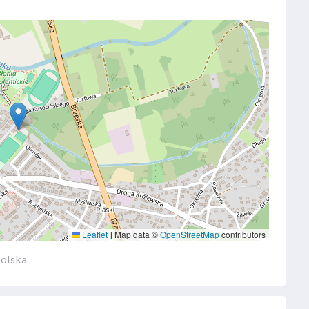
Leaflet
Map data ©
OpenStreetMap
contributors
|
Polska