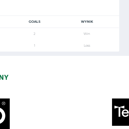
GOALS
WYNIK
2
Win
1
Loss
ZNY