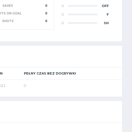
SAVES
0
0
OFF
OTS ON GOAL
0
0
F
SHOTS
0
0
SH
ON
PEŁNY CZAS BEZ DOGRYWKI
023
0'