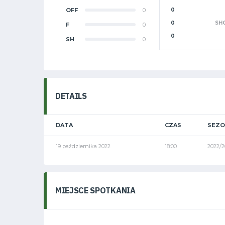
OFF
0
0
0
SH
F
0
0
SH
0
DETAILS
DATA
CZAS
SEZ
19 października 2022
18:00
2022/2
MIEJSCE SPOTKANIA