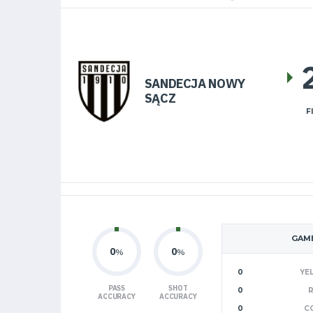
SANDECJA NOWY
SĄCZ
F
GAME
0
0
%
%
0
YE
PASS
SHOT
0
ACCURACY
ACCURACY
0
C