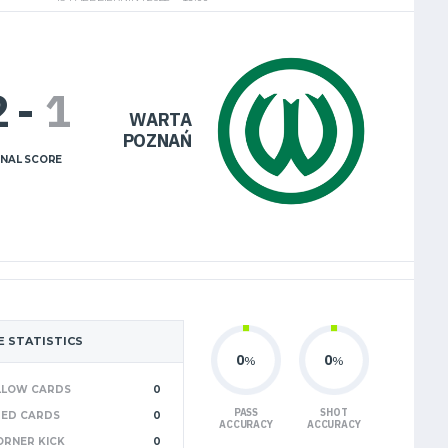
2
-
1
WARTA
POZNAŃ
INAL SCORE
 STATISTICS
0
0
%
%
LLOW CARDS
0
PASS
SHOT
RED CARDS
0
ACCURACY
ACCURACY
ORNER KICK
0