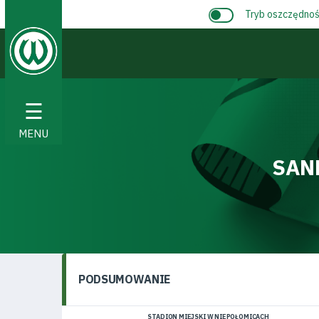
Tryb oszczędnośc
☰
MENU
SAN
PODSUMOWANIE
STADION MIEJSKI W NIEPOŁOMICACH