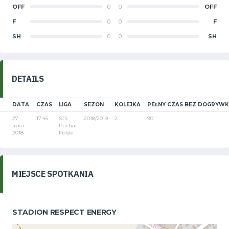
OFF
0
0
OFF
F
0
0
F
SH
0
0
SH
DETAILS
DATA
CZAS
LIGA
SEZON
KOLEJKA
PEŁNY CZAS BEZ DOGRYWK
27
17:45
STS
2018/2019
2
90'
lipca
Puchar
2018
Polski
MIEJSCE SPOTKANIA
STADION RESPECT ENERGY