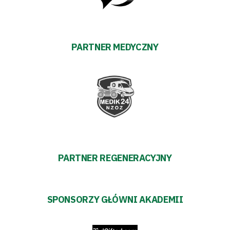
Polityka
PARTNER MEDYCZNY
prywatności
Regulaminy
Aleja
Warciarzy
#WARTOpobrać
PARTNER REGENERACYJNY
Prowizja
SPONSORZY GŁÓWNI AKADEMII
pośredników