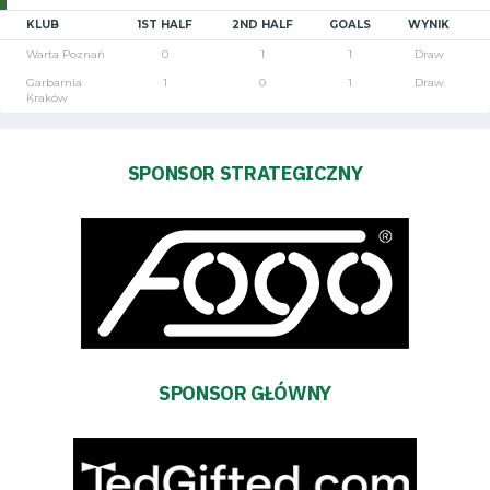
KLUB
1ST HALF
2ND HALF
GOALS
WYNIK
Warta Poznań
0
1
1
Draw
Garbarnia
1
0
1
Draw
Kraków
SPONSOR STRATEGICZNY
Tryb
oszczędności
energii
Dostępność
SEARCH
FOR:
Search Button
SPONSOR GŁÓWNY
Klub