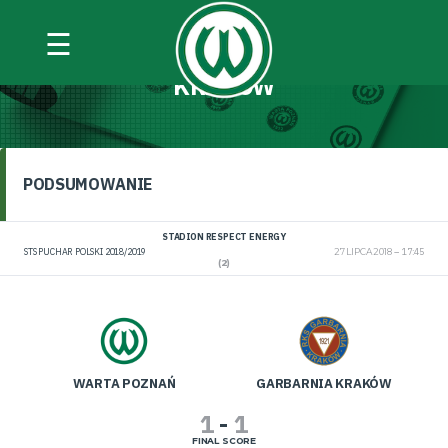
☰
WARTA POZNAŃ – GARBARNIA
KRAKÓW
PODSUMOWANIE
STADION RESPECT ENERGY
STS PUCHAR POLSKI 2018/2019
27 LIPCA 2018
17:45
(2)
WARTA POZNAŃ
GARBARNIA KRAKÓW
1
-
1
FINAL SCORE