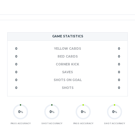
GAME STATISTICS
0
YELLOW CARDS
0
0
RED CARDS
0
0
CORNER KICK
0
0
SAVES
0
0
SHOTS ON GOAL
0
0
SHOTS
0
0
0
0
0
%
%
%
%
PASS ACCURACY
SHOT ACCURACY
PASS ACCURACY
SHOT ACCURACY