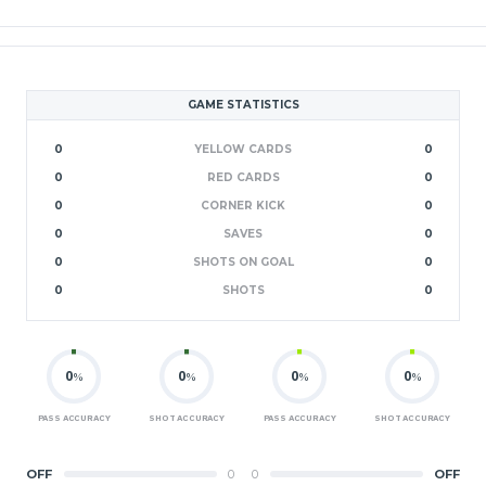
GAME STATISTICS
0
YELLOW CARDS
0
0
RED CARDS
0
0
CORNER KICK
0
0
SAVES
0
0
SHOTS ON GOAL
0
0
SHOTS
0
0
0
0
0
%
%
%
%
PASS ACCURACY
SHOT ACCURACY
PASS ACCURACY
SHOT ACCURACY
OFF
0
0
OFF