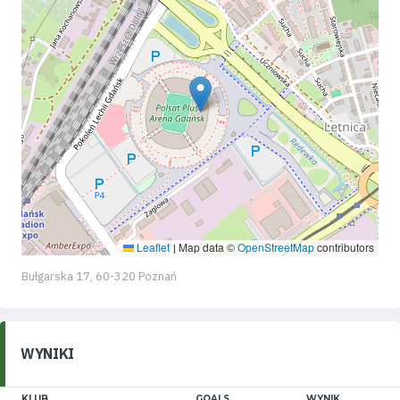
Leaflet
Map data ©
OpenStreetMap
contributors
|
Bułgarska 17, 60-320 Poznań
WYNIKI
KLUB
GOALS
WYNIK