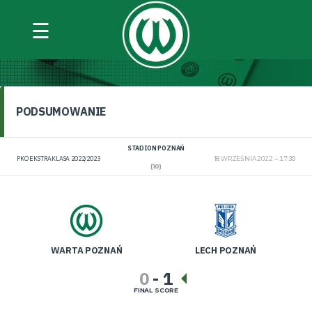
☰
WARTA POZNAŃ VS LECH POZNAŃ
PODSUMOWANIE
STADION POZNAŃ
PKO EKSTRAKLASA 2022/2023
18 WRZEŚNIA 2022
17:30
(10)
WARTA POZNAŃ
LECH POZNAŃ
0
-
1
FINAL SCORE