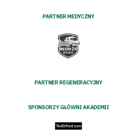
Polityka
PARTNER MEDYCZNY
prywatności
Regulaminy
Aleja
Warciarzy
PARTNER REGENERACYJNY
#WARTOpobrać
Prowizja
SPONSORZY GŁÓWNI AKADEMII
pośredników
transakcyjnych