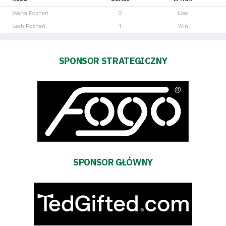
Warta Poznań
0
Loss
Lech Poznań
1
Win
SPONSOR STRATEGICZNY
Tryb
oszczędności
energii
Dostępność
SEARCH
FOR:
SPONSOR GŁÓWNY
Search Button
Klub