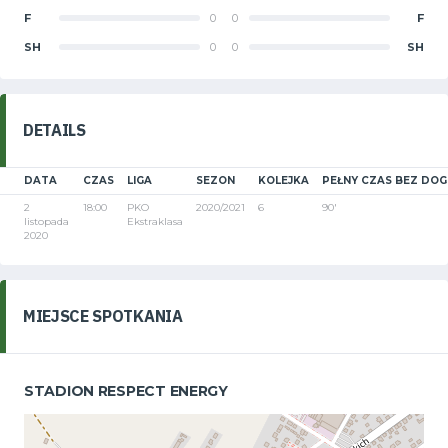
F
0
0
F
SH
0
0
SH
DETAILS
DATA
CZAS
LIGA
SEZON
KOLEJKA
PEŁNY CZAS BEZ DO
2
18:00
PKO
2020/2021
6
90'
listopada
Ekstraklasa
2020
MIEJSCE SPOTKANIA
STADION RESPECT ENERGY