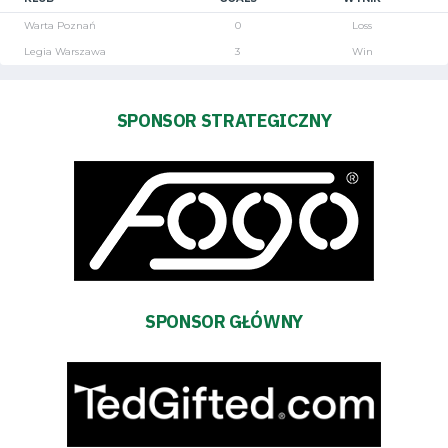
Warta Poznań
0
Loss
Legia Warszawa
3
Win
SPONSOR STRATEGICZNY
Tryb
oszczędności
energii
Dostępność
SEARCH
FOR:
SPONSOR GŁÓWNY
Search Button
Klub