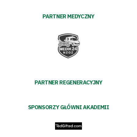
Polityka
PARTNER MEDYCZNY
prywatności
Regulaminy
Aleja
Warciarzy
PARTNER REGENERACYJNY
#WARTOpobrać
Prowizja
SPONSORZY GŁÓWNI AKADEMII
pośredników
transakcyjnych