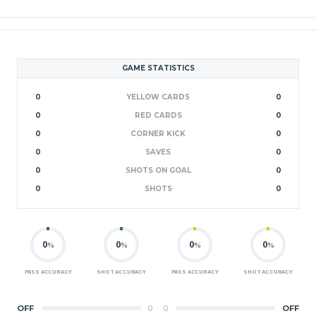
GAME STATISTICS
0
YELLOW CARDS
0
0
RED CARDS
0
0
CORNER KICK
0
0
SAVES
0
0
SHOTS ON GOAL
0
0
SHOTS
0
0
0
0
0
%
%
%
%
PASS ACCURACY
SHOT ACCURACY
PASS ACCURACY
SHOT ACCURACY
OFF
0
0
OFF