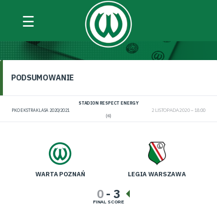
☰
WARTA POZNAŃ VS LEGIA WARSZAWA
PODSUMOWANIE
STADION RESPECT ENERGY
PKO EKSTRAKLASA 2020/2021
2 LISTOPADA 2020
18:00
(6)
WARTA POZNAŃ
LEGIA WARSZAWA
0
-
3
FINAL SCORE