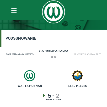
☰
WARTA POZNAŃ VS STAL MIELEC
PODSUMOWANIE
STADION RESPECT ENERGY
PKO EKSTRAKLASA 2023/2024
22 KWIETNIA 2024
19:00
(29)
WARTA POZNAŃ
STAL MIELEC
5
-
2
FINAL SCORE