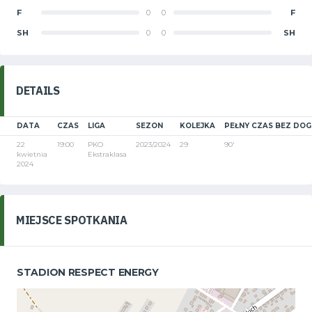
F
0
0
F
SH
0
0
SH
DETAILS
DATA
CZAS
LIGA
SEZON
KOLEJKA
PEŁNY CZAS BEZ DO
22
19:00
PKO
2023/2024
29
90'
kwietnia
Ekstraklasa
2024
MIEJSCE SPOTKANIA
STADION RESPECT ENERGY