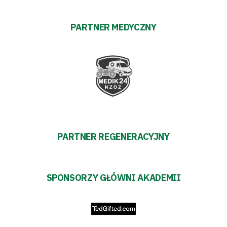
Polityka
PARTNER MEDYCZNY
prywatności
Regulaminy
Aleja
Warciarzy
PARTNER REGENERACYJNY
#WARTOpobrać
Prowizja
SPONSORZY GŁÓWNI AKADEMII
pośredników
transakcyjnych