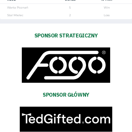
Warta Poznań
5
Win
Stal Mielec
2
Loss
SPONSOR STRATEGICZNY
Tryb
oszczędności
energii
Dostępność
SEARCH
FOR:
SPONSOR GŁÓWNY
Search Button
Klub