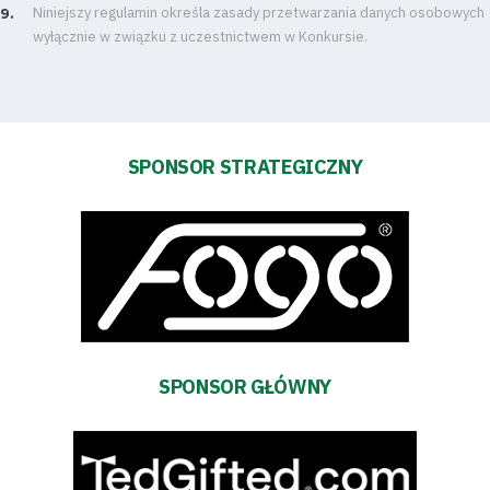
Niniejszy regulamin określa zasady przetwarzania danych osobowych
Fundacja
wyłącznie w związku z uczestnictwem w Konkursie.
Biznes
Sklep
SPONSOR STRATEGICZNY
Sponsorzy
Trybuny
Polityka
prywatności
SPONSOR GŁÓWNY
Regulaminy
Aleja