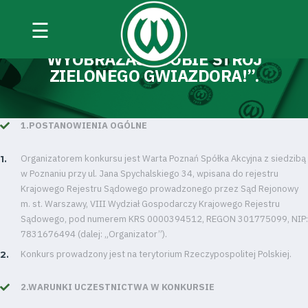
☰
REGULAMIN KONKURSU „POKAŻ, JAK
WYOBRAŻASZ SOBIE STRÓJ
ZIELONEGO GWIAZDORA!”.
1.POSTANOWIENIA OGÓLNE
Organizatorem konkursu jest Warta Poznań Spółka Akcyjna z siedzibą
w Poznaniu przy ul. Jana Spychalskiego 34, wpisana do rejestru
Krajowego Rejestru Sądowego prowadzonego przez Sąd Rejonowy
m. st. Warszawy, VIII Wydział Gospodarczy Krajowego Rejestru
Sądowego, pod numerem KRS 0000394512, REGON 301775099, NIP:
7831676494 (dalej: „Organizator”).
Konkurs prowadzony jest na terytorium Rzeczypospolitej Polskiej.
2.WARUNKI UCZESTNICTWA W KONKURSIE