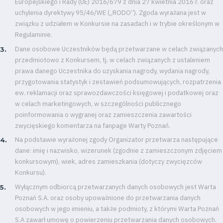
Europejskiego i Rady (UE) 2016/679 z dnia 27 kwietnia 2016 r. oraz
uchylenia dyrektywy 95/46/WE („RODO”). Zgoda wyrażana jest w
Dostępność
związku z udziałem w Konkursie na zasadach i w trybie określonym w
Regulaminie.
SEARCH
Dane osobowe Uczestników będą przetwarzane w celach związanych
FOR:
Search Button
przedmiotowo z Konkursem, tj. w celach związanych z ustaleniem
prawa danego Uczestnika do uzyskania nagrody, wydania nagrody,
przygotowania statystyk i zestawień podsumowujących, rozpatrzenia
ew. reklamacji oraz sprawozdawczości księgowej i podatkowej oraz
Klub
w celach marketingowych, w szczególności publicznego
poinformowania o wygranej oraz zamieszczenia zawartości
Tabela
zwycięskiego komentarza na fanpage Warty Poznań.
Na podstawie wyrażonej zgody Organizator przetwarza następujące
i
dane: imię i nazwisko, wizerunek (zgodnie z zamieszczonym zdjęciem
konkursowym), wiek, adres zamieszkania (dotyczy zwycięzców
terminarz
Konkursu).
Wyłącznym odbiorcą przetwarzanych danych osobowych jest Warta
Bilety
Poznań S.A. oraz osoby upoważnione do przetwarzania danych
osobowych w jego imieniu, a także podmioty, z którymi Warta Poznań
Kontakt
S.A zawarł umowę o powierzeniu przetwarzania danych osobowych.