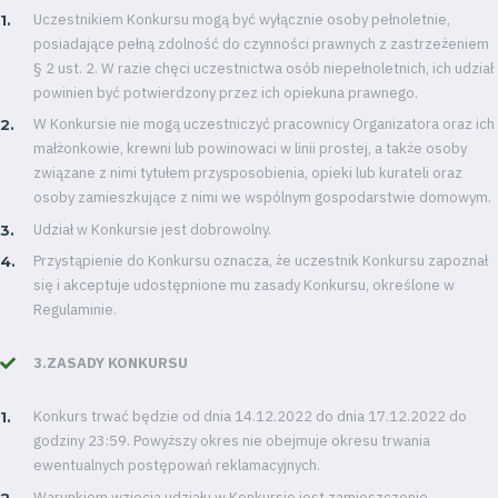
Uczestnikiem Konkursu mogą być wyłącznie osoby pełnoletnie,
posiadające pełną zdolność do czynności prawnych z zastrzeżeniem
§ 2 ust. 2. W razie chęci uczestnictwa osób niepełnoletnich, ich udział
powinien być potwierdzony przez ich opiekuna prawnego.
W Konkursie nie mogą uczestniczyć pracownicy Organizatora oraz ich
małżonkowie, krewni lub powinowaci w linii prostej, a także osoby
związane z nimi tytułem przysposobienia, opieki lub kurateli oraz
osoby zamieszkujące z nimi we wspólnym gospodarstwie domowym.
Udział w Konkursie jest dobrowolny.
Przystąpienie do Konkursu oznacza, że uczestnik Konkursu zapoznał
się i akceptuje udostępnione mu zasady Konkursu, określone w
Regulaminie.
3.ZASADY KONKURSU
Konkurs trwać będzie od dnia 14.12.2022 do dnia 17.12.2022 do
godziny 23:59. Powyższy okres nie obejmuje okresu trwania
ewentualnych postępowań reklamacyjnych.
Warunkiem wzięcia udziału w Konkursie jest zamieszczenie