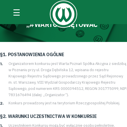
☰
REGULAMIN KONKURSU
„#WARTOŚWIĘTOWAĆ”
§1. POSTANOWIENIA OGÓLNE
Organizatorem konkursu jest Warta Poznań Spółka Akcyjna z siedzibą
w Poznaniu przy ul. Droga Dębińska 12, wpisana do rejestru
Krajowego Rejestru Sądowego prowadzonego przez Sąd Rejonowy
m. st. Warszawy, VIII Wydział Gospodarczy Krajowego Rejestru
Sądowego, pod numerem KRS 0000394512, REGON 301775099, NIP:
7831676494 (dalej: „Organizator”).
Konkurs prowadzony jest na terytorium Rzeczypospolitej Polskiej.
§2. WARUNKI UCZESTNICTWA W KONKURSIE
Uczestnikiem Konkursu mogą być wyłącznie osoby pełnoletnie,