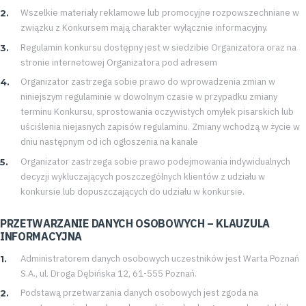
Wszelkie materiały reklamowe lub promocyjne rozpowszechniane w
związku z Konkursem mają charakter wyłącznie informacyjny.
Regulamin konkursu dostępny jest w siedzibie Organizatora oraz na
stronie internetowej Organizatora pod adresem
Organizator zastrzega sobie prawo do wprowadzenia zmian w
niniejszym regulaminie w dowolnym czasie w przypadku zmiany
terminu Konkursu, sprostowania oczywistych omyłek pisarskich lub
uściślenia niejasnych zapisów regulaminu. Zmiany wchodzą w życie w
dniu następnym od ich ogłoszenia na kanale
Organizator zastrzega sobie prawo podejmowania indywidualnych
decyzji wykluczających poszczególnych klientów z udziału w
konkursie lub dopuszczających do udziału w konkursie.
PRZETWARZANIE DANYCH OSOBOWYCH – KLAUZULA
INFORMACYJNA
Administratorem danych osobowych uczestników jest Warta Poznań
Tryb
S.A., ul. Droga Dębińska 12, 61-555 Poznań.
oszczędności
energii
Podstawą przetwarzania danych osobowych jest zgoda na