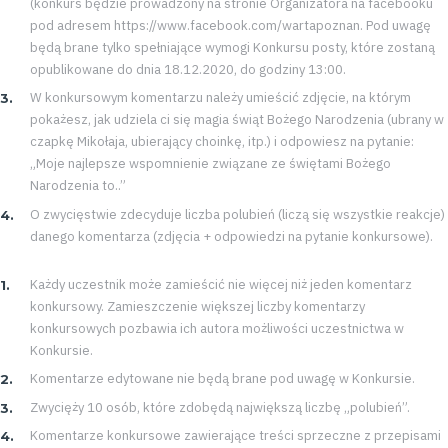
(konkurs będzie prowadzony na stronie Organizatora na facebooku
pod adresem https://www.facebook.com/wartapoznan. Pod uwagę
będą brane tylko spełniające wymogi Konkursu posty, które zostaną
opublikowane do dnia 18.12.2020, do godziny 13:00.
W konkursowym komentarzu należy umieścić zdjęcie, na którym
pokażesz, jak udziela ci się magia świąt Bożego Narodzenia (ubrany w
czapkę Mikołaja, ubierający choinkę, itp.) i odpowiesz na pytanie:
„Moje najlepsze wspomnienie związane ze świętami Bożego
Narodzenia to..”
O zwycięstwie zdecyduje liczba polubień (liczą się wszystkie reakcje)
danego komentarza (zdjęcia + odpowiedzi na pytanie konkursowe).
Każdy uczestnik może zamieścić nie więcej niż jeden komentarz
konkursowy. Zamieszczenie większej liczby komentarzy
konkursowych pozbawia ich autora możliwości uczestnictwa w
Konkursie.
Komentarze edytowane nie będą brane pod uwagę w Konkursie.
Zwycięży 10 osób, które zdobędą największą liczbę „polubień”.
Komentarze konkursowe zawierające treści sprzeczne z przepisami