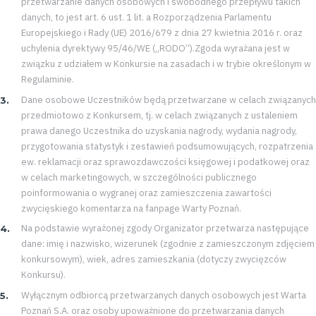
przetwarzanie danych osobowych i swobodnego przepływu takich
danych, to jest art. 6 ust. 1 lit. a Rozporządzenia Parlamentu
Dostępność
Europejskiego i Rady (UE) 2016/679 z dnia 27 kwietnia 2016 r. oraz
uchylenia dyrektywy 95/46/WE („RODO”).Zgoda wyrażana jest w
SEARCH
związku z udziałem w Konkursie na zasadach i w trybie określonym w
FOR:
Regulaminie.
Search Button
Dane osobowe Uczestników będą przetwarzane w celach związanych
przedmiotowo z Konkursem, tj. w celach związanych z ustaleniem
prawa danego Uczestnika do uzyskania nagrody, wydania nagrody,
Klub
przygotowania statystyk i zestawień podsumowujących, rozpatrzenia
ew. reklamacji oraz sprawozdawczości księgowej i podatkowej oraz
Tabela
w celach marketingowych, w szczególności publicznego
poinformowania o wygranej oraz zamieszczenia zawartości
i
zwycięskiego komentarza na fanpage Warty Poznań.
Na podstawie wyrażonej zgody Organizator przetwarza następujące
terminarz
dane: imię i nazwisko, wizerunek (zgodnie z zamieszczonym zdjęciem
konkursowym), wiek, adres zamieszkania (dotyczy zwycięzców
Bilety
Konkursu).
Wyłącznym odbiorcą przetwarzanych danych osobowych jest Warta
Kontakt
Poznań S.A. oraz osoby upoważnione do przetwarzania danych