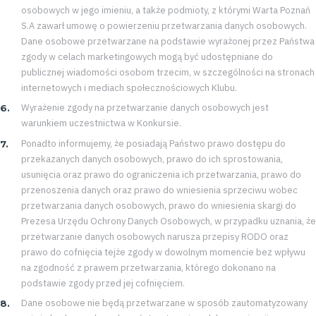
osobowych w jego imieniu, a także podmioty, z którymi Warta Poznań
S.A zawarł umowę o powierzeniu przetwarzania danych osobowych.
Dane osobowe przetwarzane na podstawie wyrażonej przez Państwa
Pierwszy
zgody w celach marketingowych mogą być udostępniane do
publicznej wiadomości osobom trzecim, w szczególności na stronach
zespół
internetowych i mediach społecznościowych Klubu.
Wyrażenie zgody na przetwarzanie danych osobowych jest
Amp
warunkiem uczestnictwa w Konkursie.
Ponadto informujemy, że posiadają Państwo prawo dostępu do
Futbol
przekazanych danych osobowych, prawo do ich sprostowania,
usunięcia oraz prawo do ograniczenia ich przetwarzania, prawo do
Akademia
przenoszenia danych oraz prawo do wniesienia sprzeciwu wobec
przetwarzania danych osobowych, prawo do wniesienia skargi do
Prezesa Urzędu Ochrony Danych Osobowych, w przypadku uznania, że
Aktualności
przetwarzanie danych osobowych narusza przepisy RODO oraz
prawo do cofnięcia tejże zgody w dowolnym momencie bez wpływu
Warta
na zgodność z prawem przetwarzania, którego dokonano na
podstawie zgody przed jej cofnięciem.
TV
Dane osobowe nie będą przetwarzane w sposób zautomatyzowany