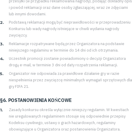
przesyłki (w przypadku reklamowania nagrody), podając dokładny opis
i powód reklamacji oraz dane osoby zgłaszającej, wraz ze zdjęciami
lub innymi dowodami.
Podstawą reklamacji mogą być nieprawidłowości w przeprowadzeniu
Konkursu lub wady nagrody istniejące w chwili wydania nagrody
zwycięzcy.
Reklamacje rozpatrywane będą przez Organizatora na podstawie
niniejszego regulaminu w terminie do 14 dni od ich otrzymania.
Uczestnik promocji zostanie powiadomiony o decyzji Organizatora
drogą e-mail, w terminie 3 dni od daty rozpatrzenia reklamacji.
Organizator nie odpowiada za prawidłowe działanie gry w razie
niespełnienia przez zwycięzcę minimalnych wymagań sprzętowych dla
gry FIFA 21.
§6. POSTANOWIENIA KOŃCOWE
Zasady konkursu określa wyłącznie niniejszy regulamin. W kwestiach
nie uregulowanych regulaminem stosuje się odpowiednie przepisy
Kodeksu cywilnego, ustawy o grach hazardowych, regulaminy
obowiązujące u Organizatora oraz postanowienia Organizatora.