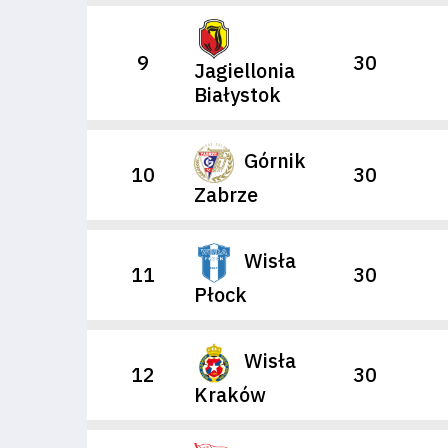
9
30
Jagiellonia
Białystok
Klub
Tabela
Górnik
10
30
Zabrze
i
terminarz
Wisła
11
30
Płock
Bilety
Kontakt
Wisła
12
30
Kraków