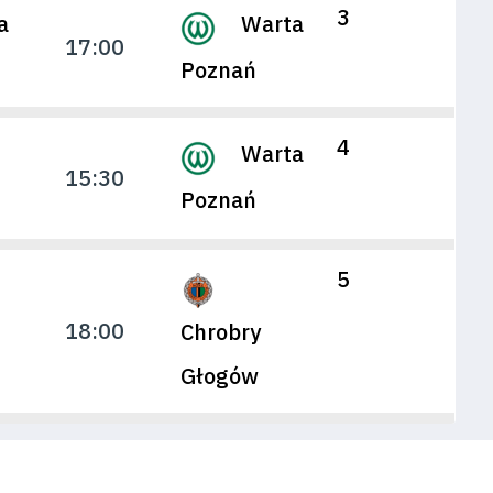
3
a
Warta
17:00
Poznań
4
Warta
15:30
Poznań
5
18:00
Chrobry
Głogów