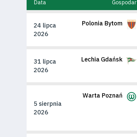
Data
Gospodar
Fundacja
Polonia Bytom
24 lipca
Biznes
2026
Sklep
Sponsorzy
Lechia Gdańsk
31 lipca
2026
Trybuny
Warta Poznań
5 sierpnia
2026
Polityka
prywatności