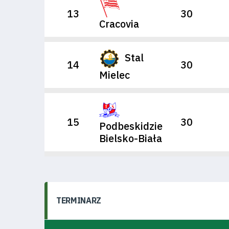
Pierwszy
13
30
zespół
Cracovia
Amp
Stal
14
30
Futbol
Mielec
Akademia
15
30
Podbeskidzie
Bielsko-Biała
Aktualności
Warta
TERMINARZ
TV