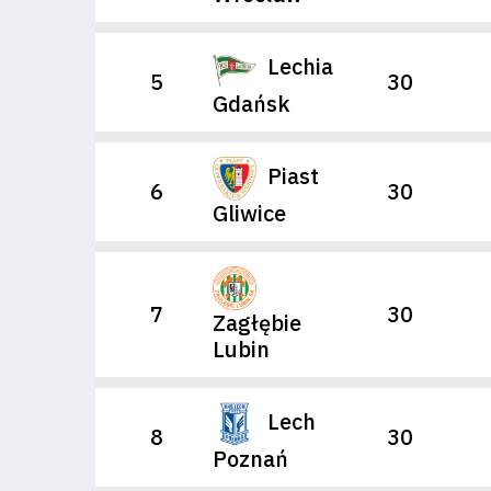
Lechia
5
30
Gdańsk
Piast
6
30
Gliwice
7
30
Zagłębie
Lubin
Lech
8
30
Poznań