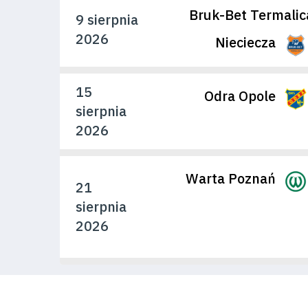
Regulaminy
Bruk-Bet Termalic
9 sierpnia
2026
Nieciecza
Aleja
Warciarzy
15
Odra Opole
sierpnia
#WARTOpobrać
2026
Prowizja
Warta Poznań
21
pośredników
sierpnia
transakcyjnych
2026