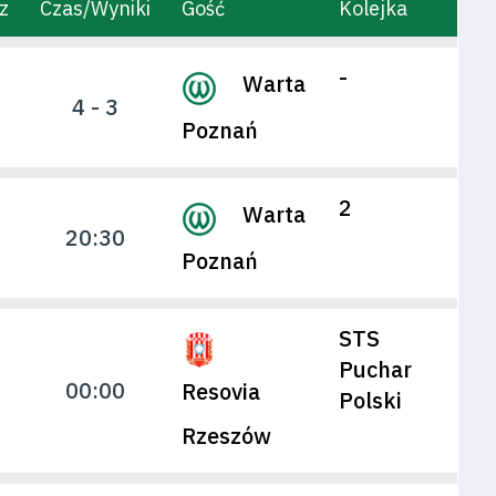
z
Czas/Wyniki
Gość
Kolejka
-
Warta
4 - 3
Poznań
2
Warta
20:30
Poznań
STS
Puchar
00:00
Resovia
Polski
Rzeszów