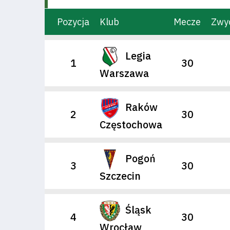
Pozycja
Klub
Mecze
Zwy
Legia
1
30
Warszawa
Raków
2
30
Częstochowa
Pogoń
3
30
Szczecin
Śląsk
4
30
Wrocław