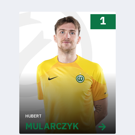
Dostępność
1
SEARCH
FOR:
Search Button
Klub
Tabela
i
terminarz
HUBERT
Bilety
MULARCZYK
Kontakt