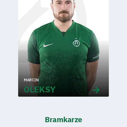
MARCIN
OLEKSY
Tryb
Bramkarze
oszczędności
energii