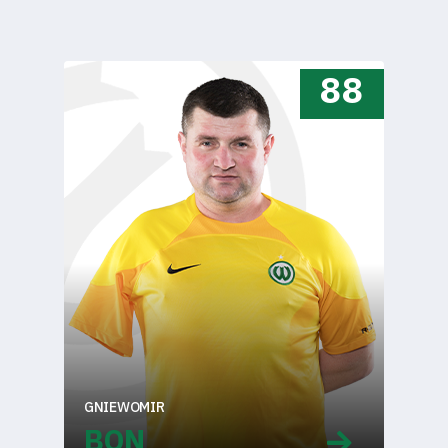
Pierwszy
88
zespół
Amp
Futbol
Akademia
Aktualności
Warta
GNIEWOMIR
TV
BON