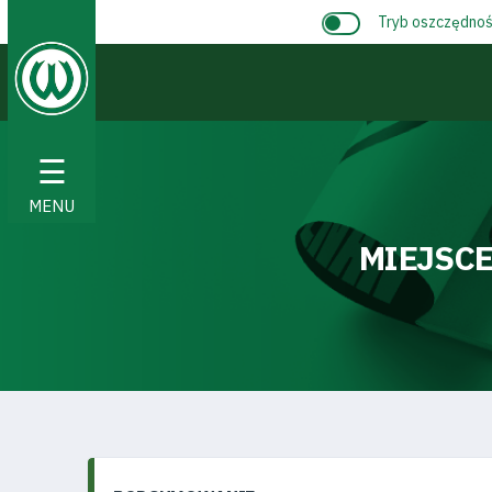
Tryb oszczędnośc
☰
MENU
MIEJSCE