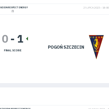
TADION RESPECT ENERGY
21 LIPCA 2023
18:00
(1)
0
-
1
POGOŃ SZCZECIN
FINAL SCORE
STADION RESPECT ENERGY