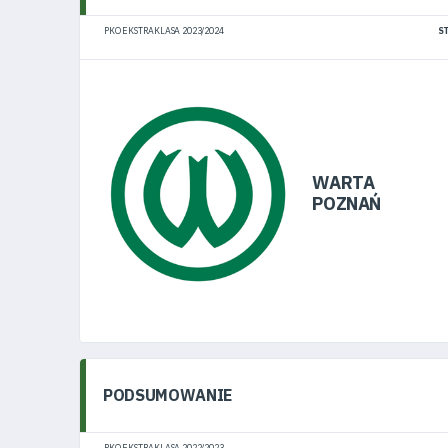
Regulaminy
PKO EKSTRAKLASA 2023/2024
S
Aleja
Warciarzy
#WARTOpobrać
WARTA
POZNAŃ
Prowizja
pośredników
transakcyjnych
PODSUMOWANIE
PKO EKSTRAKLASA 2022/2023