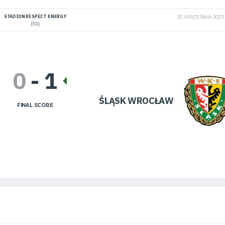
STADION RESPECT ENERGY
30 WRZEŚNIA 2023
(10)
0
-
1
ŚLĄSK WROCŁAW
FINAL SCORE