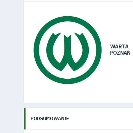
Pierwszy
zespół
Amp
Futbol
WARTA
POZNAŃ
Akademia
Aktualności
Warta
PODSUMOWANIE
TV