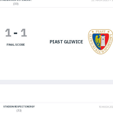
22 MAJA 2023
1
(33)
1
-
1
PIAST GLIWICE
FINAL SCORE
STADION RESPECT ENERGY
15 MAJA 20
(32)