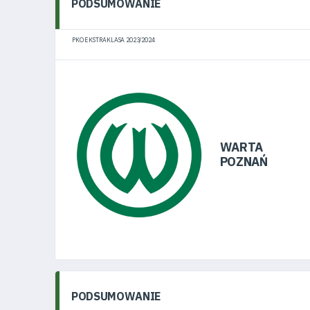
PODSUMOWANIE
PKO EKSTRAKLASA 2023/2024
WARTA
Leaflet
Map
POZNAŃ
|
ta ©
penStreetMap
ntributors
PODSUMOWANIE