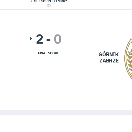
STADION RESPECT ENERGY
(2)
2
-
0
GÓRNIK
FINAL SCORE
ZABRZE