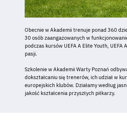
Obecnie w Akademii trenuje ponad 360 dzie
Klub
30 osób zaangażowanych w funkcjonowanie A
Tabela
podczas kursów UEFA A Elite Youth, UEFA A, 
pasji.
i
Szkolenie w Akademii Warty Poznań odbywa s
terminarz
dokształcaniu się trenerów, ich udział w k
europejskich klubów. Działamy według ja
Bilety
jakość kształcenia przyszłych piłkarzy.
Kontakt