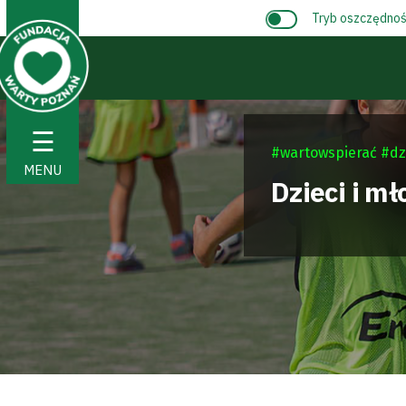
Tryb oszczędnośc
☰
#wartowspierać #dz
MENU
Dzieci i mł