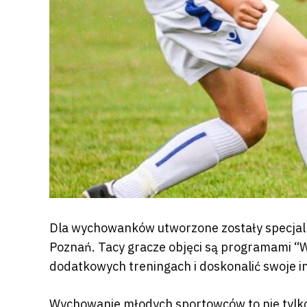
Fundacja
Biznes
Sklep
Sponsorzy
Trybuny
Dla wychowanków utworzone zostały specjaln
Poznań. Tacy gracze objęci są programami “W
Polityka
dodatkowych treningach i doskonalić swoje i
prywatności
Wychowanie młodych sportowców to nie tylko 