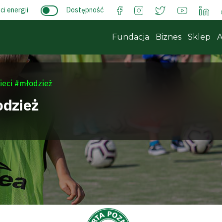
i energii
Dostępność
Fundacja
Biznes
Sklep
A
ieci #młodzież
odzież