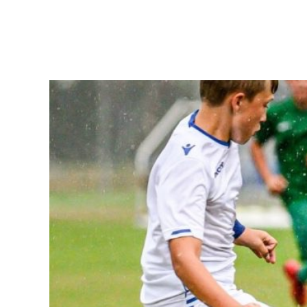
Pierwszy
zespół
Amp
Futbol
Akademia
Aktualności
Warta
TV