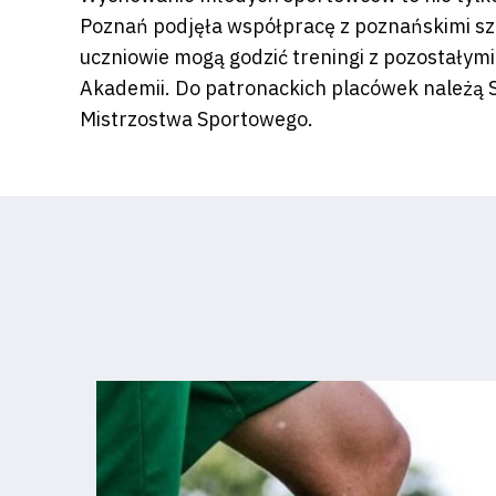
Regulaminy
Poznań podjęła współpracę z poznańskimi sz
uczniowie mogą godzić treningi z pozostałym
Aleja
Akademii. Do patronackich placówek należą 
Mistrzostwa Sportowego.
Warciarzy
#WARTOpobrać
Prowizja
pośredników
transakcyjnych