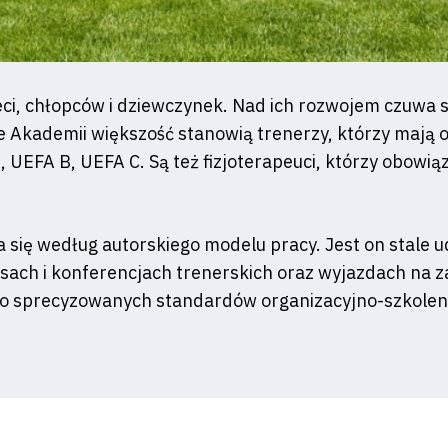
ci, chłopców i dziewczynek. Nad ich rozwojem czuwa 
kademii większość stanowią trenerzy, którzy mają od
UEFA B, UEFA C. Są też fizjoterapeuci, którzy obowiązk
ię według autorskiego modelu pracy. Jest on stale udo
ursach i konferencjach trenerskich oraz wyjazdach na 
sno sprecyzowanych standardów organizacyjno-szkole