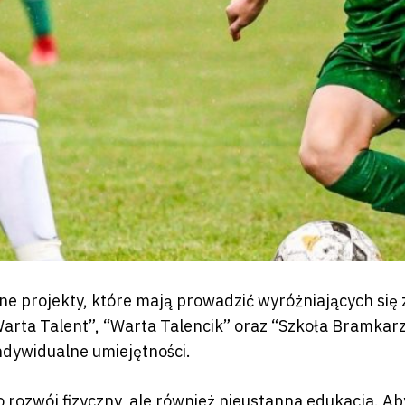
e projekty, które mają prowadzić wyróżniających si
arta Talent”, “Warta Talencik” oraz “Szkoła Bramkarz
ndywidualne umiejętności.
rozwój fizyczny, ale również nieustanna edukacja. A