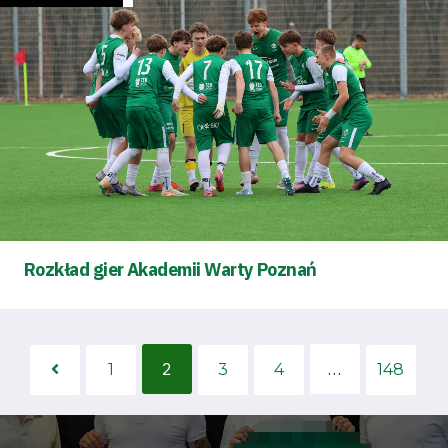
Rozkład gier Akademii Warty Poznań
2
…
1
3
4
148