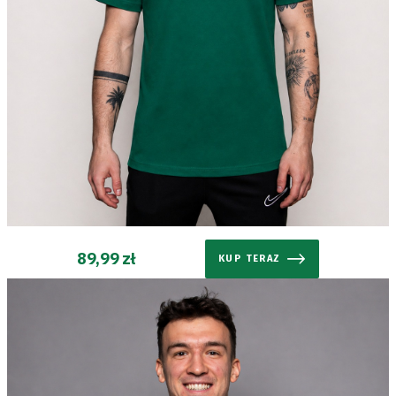
energii
Dostępność
SEARCH
FOR:
Search Button
Klub
Tabela
89,99 zł
KUP TERAZ
i
terminarz
Bilety