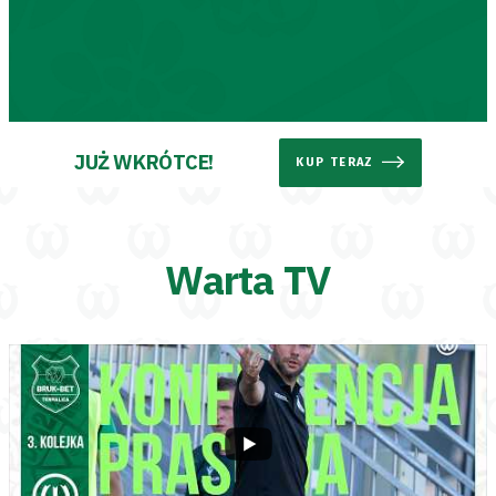
Aleja
Warciarzy
#WARTOpobrać
JUŻ WKRÓTCE!
Prowizja
KUP TERAZ
pośredników
Warta TV
transakcyjnych