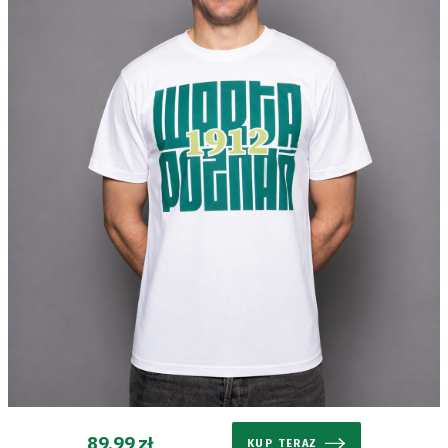
Kontakt
Pierwszy
zespół
Amp
Futbol
Akademia
Aktualności
Warta
89,99 zł
KUP TERAZ