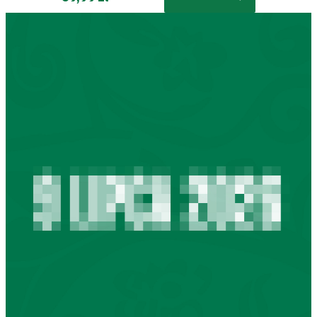
TV
Fundacja
Biznes
Sklep
Sponsorzy
Trybuny
Polityka
prywatności
Regulaminy