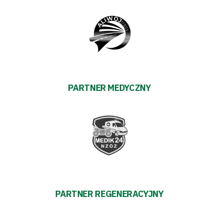
Trybuny
Polityka
prywatności
PARTNER MEDYCZNY
Regulaminy
Aleja
Warciarzy
#WARTOpobrać
PARTNER REGENERACYJNY
Prowizja