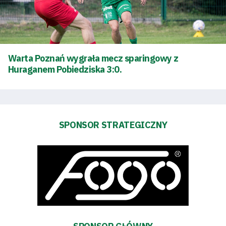
Warta Poznań wygrała mecz sparingowy z
Huraganem Pobiedziska 3:0.
Tryb
oszczędności
SPONSOR STRATEGICZNY
energii
Dostępność
SEARCH
FOR:
Search Button