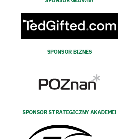
SPONSOR GŁÓWNY
Klub
Tabela
i
SPONSOR BIZNES
terminarz
Bilety
Kontakt
Pierwszy
SPONSOR STRATEGICZNY AKADEMII
zespół
Amp