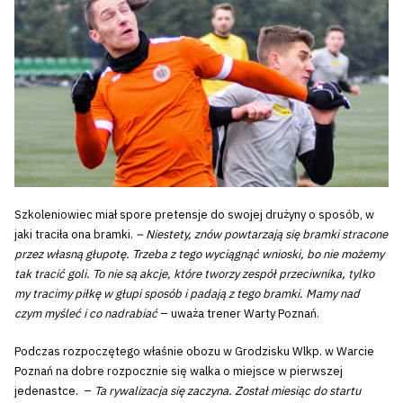
Szkoleniowiec miał spore pretensje do swojej drużyny o sposób, w
jaki traciła ona bramki.
– Niestety, znów powtarzają się bramki stracone
przez własną głupotę. Trzeba z tego wyciągnąć wnioski, bo nie możemy
tak tracić goli. To nie są akcje, które tworzy zespół przeciwnika, tylko
my tracimy piłkę w głupi sposób i padają z tego bramki. Mamy nad
czym myśleć i co nadrabiać
– uważa trener Warty Poznań.
Podczas rozpoczętego właśnie obozu w Grodzisku Wlkp. w Warcie
Poznań na dobre rozpocznie się walka o miejsce w pierwszej
jedenastce. –
Ta rywalizacja się zaczyna. Został miesiąc do startu