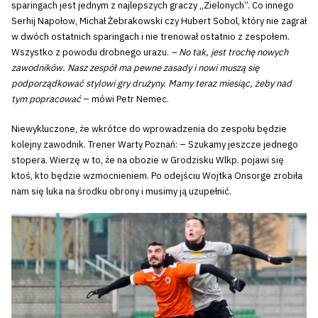
sparingach jest jednym z najlepszych graczy „Zielonych”. Co innego
Serhij Napołow, Michał Żebrakowski czy Hubert Sobol, który nie zagrał
w dwóch ostatnich sparingach i nie trenował ostatnio z zespołem.
Wszystko z powodu drobnego urazu.
– No tak, jest trochę nowych
zawodników. Nasz zespół ma pewne zasady i nowi muszą się
podporządkować stylowi gry drużyny. Mamy teraz miesiąc, żeby nad
tym popracować
– mówi Petr Nemec.
Niewykluczone, że wkrótce do wprowadzenia do zespołu będzie
kolejny zawodnik. Trener Warty Poznań: – Szukamy jeszcze jednego
stopera. Wierzę w to, że na obozie w Grodzisku Wlkp. pojawi się
ktoś, kto będzie wzmocnieniem. Po odejściu Wojtka Onsorge zrobiła
nam się luka na środku obrony i musimy ją uzupełnić.