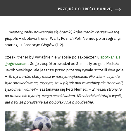
PRZEJDŹ DO TREŚCI PONIŻEJ
–
Niestety, znów powtarzają się bramki, które tracimy przez własną
głupotę
– ubolewa trener Warty Poznań Petr Nemec po przegranym
sparingu z Chrobrym Głogów (1:2).
Czeski trener był wyraźnie nie w sosie po zakończeniu
spotkania z
głogowianami
. Jego zespół prowadził od 3. minuty po golu Michała
Jakóbowskiego, ale jeszcze przed przerwą rywale strzelili dwa gole.
–
To był bardzo słaby mecz w naszym wykonaniu. Nie wiem, czym to
było spowodowane, czy tym, że w piątek moi zawodnicy nie trenowali,
tylko mieli wolne?
– zastanawia się Petr Nemec. –
Z naszej strony to
na pewno nie było to, czego oczekiwałem. Nie chodzi mi tutaj o wynik,
ale o to, że poruszanie się po boisku nie było idealne.