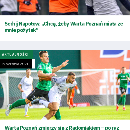
Tabela
i
Serhij Napołow: „Chcę, żeby Warta Poznań miała ze
mnie pożytek”
terminarz
Bilety
AKTUALNOŚCI
Kontakt
19 sierpnia 2021
Pierwszy
zespół
Amp
Futbol
Warta Poznań zmierzy się z Radomiakiem – po raz