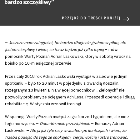
bardzo szczęśliwy”
PRZEJDŹ DO TREŚCI PONIŻEJ
–
Jeszcze mam zaległości, bo bardzo długo nie grałem w piłkę, ale
jestem cierpliwy i wiem, że teraz będzie już tylko lepiej
– mówi
pomocnik Warty Poznań Adrian Laskowski, który w sobotę wrócił na
boisko po 10-miesięcznej przerwie.
Przez cały 2018 rok Adrian Laskowski wystąpił w zaledwie jednym
spotkaniu – było to 20 minut w pojedynku z Gwardią Koszalin,
rozegranym 18 kwietnia. Na więcej pomocnikowi „Zielonych” nie
pozwoliły problemy ze ścięgnem Achillesa. Przeszedł operację i długą
rehabilitację. W styczniu wznowił treningi.
W sparingu Warty Poznań miał już zagrać przed tygodniem, ale nic z
tego nie wyszło. –
Dopadło mnie przeziębienie
– tłumaczy Adrian
Laskowski. –
Ale ja już tyle razy wracałem po kontuzjach i wiem, że
trzeba podejść do tego ze spokojem, cierpliwością i ostro trenować.