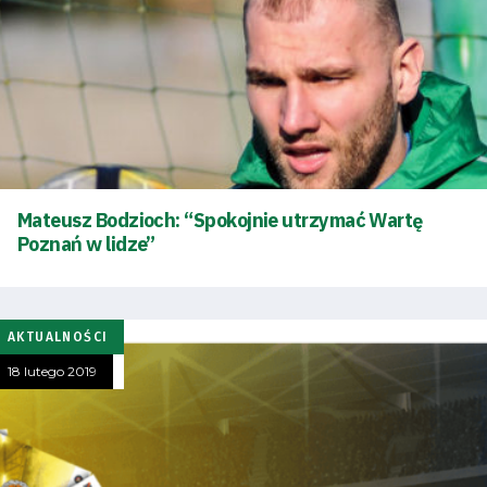
Tryb
oszczędności
energii
Mateusz Bodzioch: “Spokojnie utrzymać Wartę
Poznań w lidze”
Dostępność
SEARCH
AKTUALNOŚCI
FOR:
Search Button
18 lutego 2019
Klub