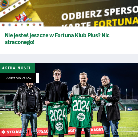
Tabela
i
terminarz
Nie jesteś jeszcze w Fortuna Klub Plus? Nic
straconego!
Bilety
Kontakt
AKTUALNOŚCI
11 kwietnia 2024
Pierwszy
zespół
Amp
Futbol