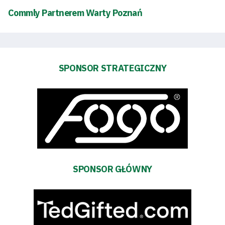
Akademia
Commly Partnerem Warty Poznań
Aktualności
SPONSOR STRATEGICZNY
Warta
TV
Fundacja
Biznes
Sklep
SPONSOR GŁÓWNY
Sponsorzy
Trybuny