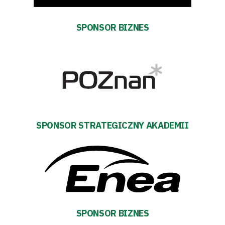
SPONSOR BIZNES
Polityka
prywatności
Regulaminy
Aleja
Warciarzy
SPONSOR STRATEGICZNY AKADEMII
#WARTOpobrać
Prowizja
pośredników
SPONSOR BIZNES
transakcyjnych