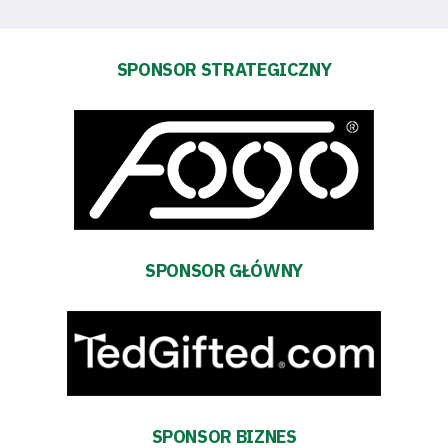
Dostępność
SEARCH
FOR:
SPONSOR STRATEGICZNY
Search Button
Klub
Tabela
i
SPONSOR GŁÓWNY
terminarz
Bilety
Kontakt
SPONSOR BIZNES