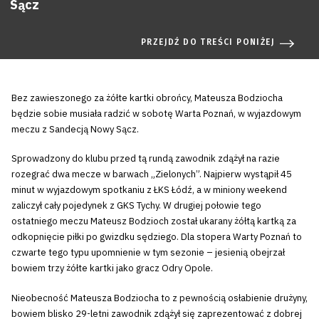
Sącz
PRZEJDŹ DO TREŚCI PONIŻEJ
Bez zawieszonego za żółte kartki obrońcy, Mateusza Bodziocha
będzie sobie musiała radzić w sobotę Warta Poznań, w wyjazdowym
meczu z Sandecją Nowy Sącz.
Sprowadzony do klubu przed tą rundą zawodnik zdążył na razie
rozegrać dwa mecze w barwach „Zielonych”. Najpierw wystąpił 45
minut w wyjazdowym spotkaniu z ŁKS Łódź, a w miniony weekend
zaliczył cały pojedynek z GKS Tychy. W drugiej połowie tego
ostatniego meczu Mateusz Bodzioch został ukarany żółtą kartką za
odkopnięcie piłki po gwizdku sędziego. Dla stopera Warty Poznań to
czwarte tego typu upomnienie w tym sezonie – jesienią obejrzał
bowiem trzy żółte kartki jako gracz Odry Opole.
Nieobecność Mateusza Bodziocha to z pewnością osłabienie drużyny,
bowiem blisko 29-letni zawodnik zdążył się zaprezentować z dobrej