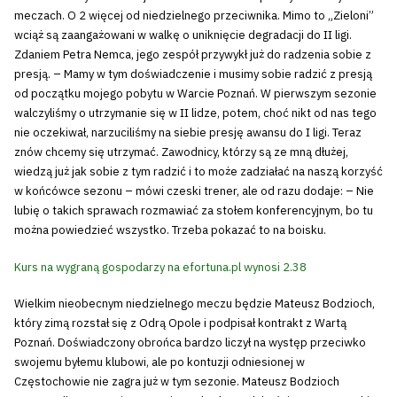
meczach. O 2 więcej od niedzielnego przeciwnika. Mimo to „Zieloni”
wciąż są zaangażowani w walkę o uniknięcie degradacji do II ligi.
Zdaniem Petra Nemca, jego zespół przywykł już do radzenia sobie z
presją. – Mamy w tym doświadczenie i musimy sobie radzić z presją
od początku mojego pobytu w Warcie Poznań. W pierwszym sezonie
walczyliśmy o utrzymanie się w II lidze, potem, choć nikt od nas tego
nie oczekiwał, narzuciliśmy na siebie presję awansu do I ligi. Teraz
znów chcemy się utrzymać. Zawodnicy, którzy są ze mną dłużej,
wiedzą już jak sobie z tym radzić i to może zadziałać na naszą korzyść
w końcówce sezonu – mówi czeski trener, ale od razu dodaje: – Nie
lubię o takich sprawach rozmawiać za stołem konferencyjnym, bo tu
można powiedzieć wszystko. Trzeba pokazać to na boisku.
Kurs na wygraną gospodarzy na efortuna.pl wynosi 2.38
Wielkim nieobecnym niedzielnego meczu będzie Mateusz Bodzioch,
który zimą rozstał się z Odrą Opole i podpisał kontrakt z Wartą
Poznań. Doświadczony obrońca bardzo liczył na występ przeciwko
swojemu byłemu klubowi, ale po kontuzji odniesionej w
Częstochowie nie zagra już w tym sezonie. Mateusz Bodzioch