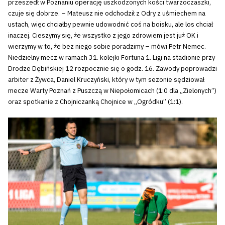
przeszedł w Poznaniu operację uszkodzonych kości twarzoczaszki,
czuje się dobrze. – Mateusz nie odchodził z Odry z uśmiechem na
ustach, więc chciałby pewnie udowodnić coś na boisku, ale los chciał
inaczej. Cieszymy się, że wszystko z jego zdrowiem jest już OK i
wierzymy w to, że bez niego sobie poradzimy – mówi Petr Nemec.
Niedzielny mecz w ramach 31. kolejki Fortuna 1. Ligi na stadionie przy
Drodze Dębińskiej 12 rozpocznie się o godz. 16. Zawody poprowadzi
arbiter z Żywca, Daniel Kruczyński, który w tym sezonie sędziował
mecze Warty Poznań z Puszczą w Niepołomicach (1:0 dla „Zielonych”)
oraz spotkanie z Chojniczanką Chojnice w „Ogródku” (1:1).