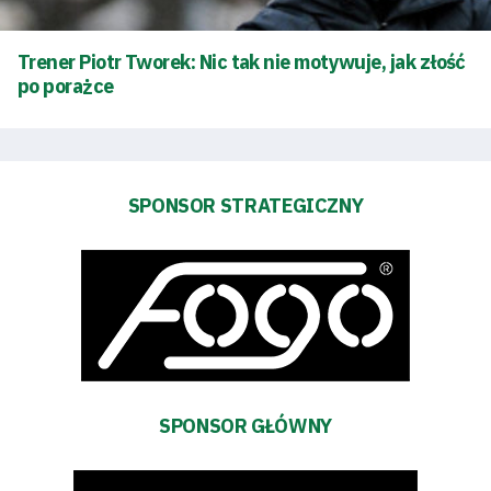
Futbol
Akademia
Trener Piotr Tworek: Nic tak nie motywuje, jak złość
po porażce
Aktualności
Warta
SPONSOR STRATEGICZNY
TV
Fundacja
Biznes
Sklep
SPONSOR GŁÓWNY
Sponsorzy