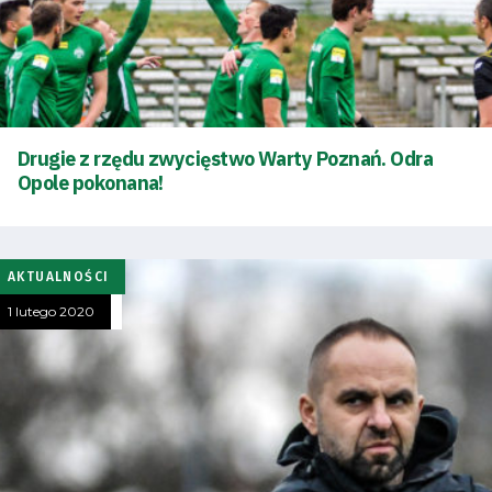
Klub
Tabela
i
terminarz
Drugie z rzędu zwycięstwo Warty Poznań. Odra
Opole pokonana!
Bilety
Kontakt
AKTUALNOŚCI
1 lutego 2020
Pierwszy
zespół
Amp