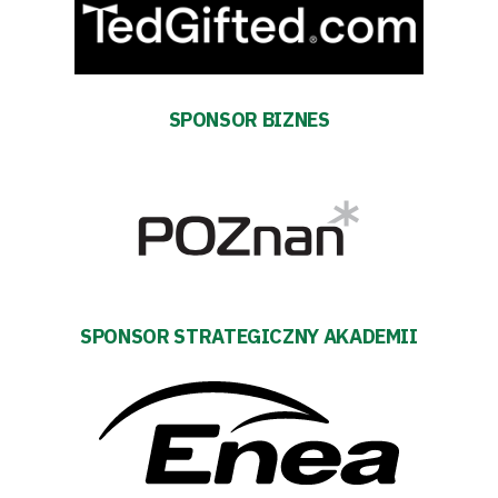
Trybuny
Polityka
SPONSOR BIZNES
prywatności
Regulaminy
Aleja
Warciarzy
SPONSOR STRATEGICZNY AKADEMII
#WARTOpobrać
Prowizja
pośredników