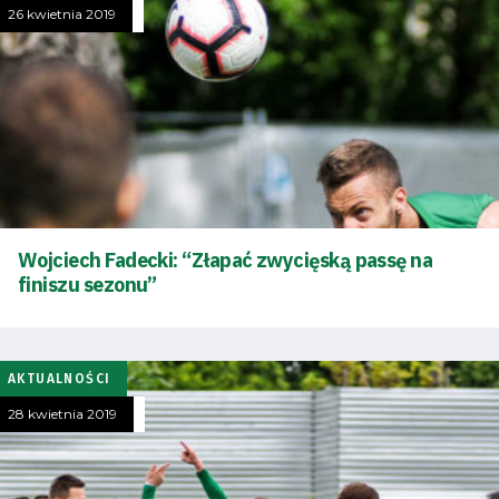
26 kwietnia 2019
Tryb
oszczędności
energii
Wojciech Fadecki: “Złapać zwycięską passę na
finiszu sezonu”
Dostępność
SEARCH
AKTUALNOŚCI
FOR:
Search Button
28 kwietnia 2019