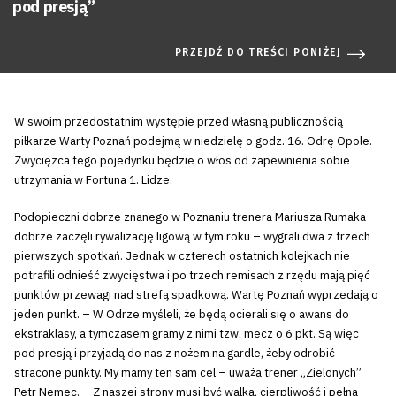
pod presją”
PRZEJDŹ DO TREŚCI PONIŻEJ
W swoim przedostatnim występie przed własną publicznością
piłkarze Warty Poznań podejmą w niedzielę o godz. 16. Odrę Opole.
Zwycięzca tego pojedynku będzie o włos od zapewnienia sobie
utrzymania w Fortuna 1. Lidze.
Podopieczni dobrze znanego w Poznaniu trenera Mariusza Rumaka
dobrze zaczęli rywalizację ligową w tym roku – wygrali dwa z trzech
pierwszych spotkań. Jednak w czterech ostatnich kolejkach nie
potrafili odnieść zwycięstwa i po trzech remisach z rzędu mają pięć
punktów przewagi nad strefą spadkową. Wartę Poznań wyprzedają o
jeden punkt. – W Odrze myśleli, że będą ocierali się o awans do
ekstraklasy, a tymczasem gramy z nimi tzw. mecz o 6 pkt. Są więc
pod presją i przyjadą do nas z nożem na gardle, żeby odrobić
stracone punkty. My mamy ten sam cel – uważa trener „Zielonych”
Petr Nemec. – Z naszej strony musi być walka, cierpliwość i pełna