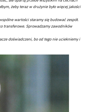
akość, ale opartą przede wszystkim na cechach
bym, żeby teraz w drużynie było więcej jakości
e wspólne wartości staramy się budować zespół.
enko transferowe. Sprowadzamy zawodników
acze doświadczeni, bo od tego nie uciekniemy i