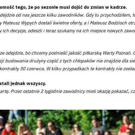
omość tego, że po sezonie musi dojść do zmian w kadrze.
dzie od nas jeszcze kilku zawodników. Gdy tu przychodziłem, to 
 Mateusz Wypych dostali świetne oferty, a i Mateusz Bodzioch otrz
ły ich decyzje, odeszli i teraz szukamy na ich miejsce nowych zaw
e odejdzie, bo chcemy podnieść jakość piłkarską Warty Poznań. On
ji budowania drużyny część z tych chłopaków nie znajdzie dla sie
kontrakty 30 czerwca. W kilku przypadkach te kontrakty nie zosta
tali jednak wszyscy.
kartę. Przez ostatnie 2 tygodnie zawodnicy mieli okazję pokazać, 