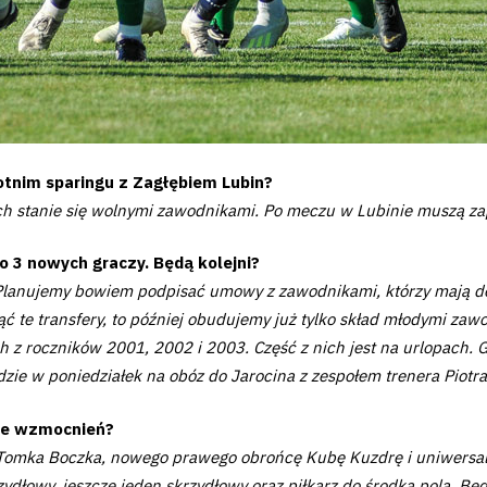
otnim sparingu z Zagłębiem Lubin?
 nich stanie się wolnymi zawodnikami. Po meczu w Lubinie muszą za
o 3 nowych graczy. Będą kolejni?
 Planujemy bowiem podpisać umowy z zawodnikami, którzy mają doś
ąć te transfery, to później obudujemy już tylko skład młodymi za
h z roczników 2001, 2002 i 2003. Część z nich jest na urlopach.
dzie w poniedziałek na obóz do Jarocina z zespołem trenera Piotr
cze wzmocnień?
omka Boczka, nowego prawego obrońcę Kubę Kuzdrę i uniwersal
zydłowy, jeszcze jeden skrzydłowy oraz piłkarz do środka pola. Bę