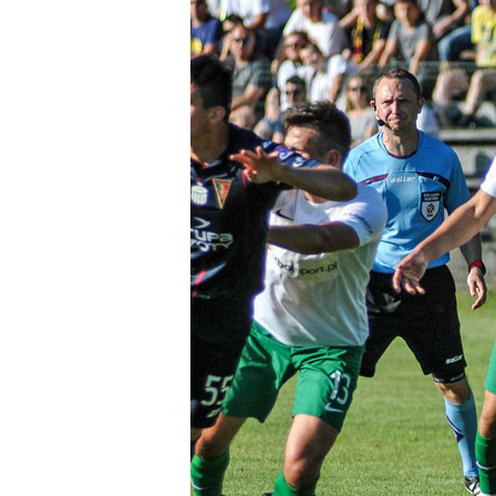
Regulaminy
Aleja
Warciarzy
#WARTOpobrać
Prowizja
pośredników
transakcyjnych