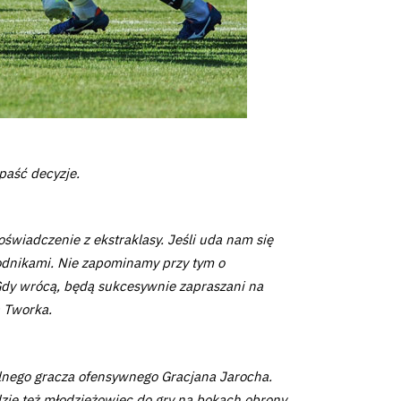
paść decyzje.
wiadczenie z ekstraklasy. Jeśli uda nam się
wodnikami. Nie zapominamy przy tym o
 Gdy wrócą, będą sukcesywnie zapraszani na
a Tworka.
nego gracza ofensywnego Gracjana Jarocha.
dzie też młodzieżowiec do gry na bokach obrony.