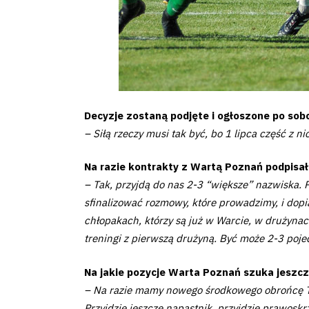
Decyzje zostaną podjęte i ogłoszone po sob
– Siłą rzeczy musi tak być, bo 1 lipca część z
Na razie kontrakty z Wartą Poznań podpisał
– Tak, przyjdą do nas 2-3 “większe” nazwiska.
sfinalizować rozmowy, które prowadzimy, i dopi
chłopakach, którzy są już w Warcie, w drużynac
treningi z pierwszą drużyną. Być może 2-3 poje
Na jakie pozycje Warta Poznań szuka jesz
– Na razie mamy nowego środkowego obrońcę T
Przyjdzie jeszcze napastnik, przyjdzie prawoskr