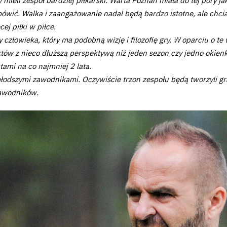
mieli zespół bardziej piłkarski. Warta Poznań miała do tej pory j
ić. Walka i zaangażowanie nadal będą bardzo istotne, ale chciał
cej piłki w piłce.
 człowieka, który ma podobną wizję i filozofię gry. W oparciu o t
któw z nieco dłuższą perspektywą niż jeden sezon czy jedno oki
ami na co najmniej 2 lata.
młodszymi zawodnikami. Oczywiście trzon zespołu będą tworzyli gr
zawodników.