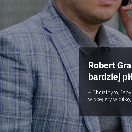
Robert Gra
bardziej pi
– Chciałbym, żeby 
więcej gry w piłkę, 