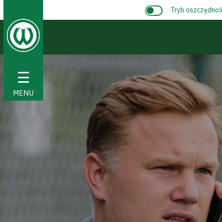
Tryb oszczędnośc
☰
MENU