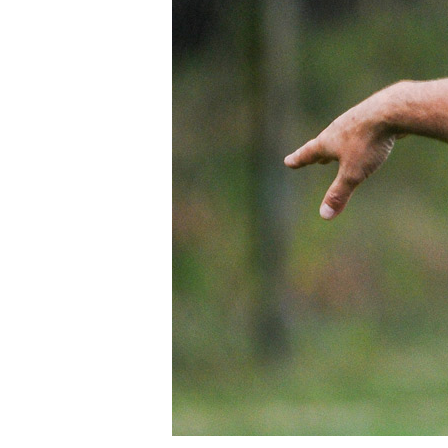
Pierwszy
zespół
Amp
Futbol
Akademia
Aktualności
Warta
TV