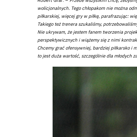
Robert Graf: –
Przede wszystkim chcę, żebyśmy 
wolicjonalnych. Tego chłopakom nie można odmów
piłkarskiej, więcej gry w piłkę, parafrazując: wię
Takiego też trenera szukaliśmy, potrzebowaliśmy
Klub
Nie ukrywam, że jestem fanem tworzenia proje
perspektywicznych i wiążemy się z nimi kontrakt
Chcemy grać ofensywniej, bardziej piłkarsko i 
Tabela
to jest duża wartość, szczególnie dla młodych 
i
terminarz
Bilety
Kontakt