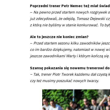
Poprzedni trener Petr Nemec też miał świad
Fundacja
–
Na pewno przed startem nowych rozgrywek odej
już zdecydowali, że odejdą. Tomasz Dejewski czy
Biznes
z którą nie byliśmy w stanie konkurować. To by
Sklep
Ale to jeszcze nie koniec zmian?
–
Przed startem sezonu kilku zawodników jeszcz
Sponsorzy
co im bardzo dziękujemy, natomiast w nowej wiz
jeszcze zawodnikami Warty i którym kończą się 
Trybuny
Szansę pokazania się nowemu trenerowi dos
– Tak, trener Piotr Tworek każdemu dał czystą 
czy też musimy poszukać nowych twarzy.
Polityka
prywatności