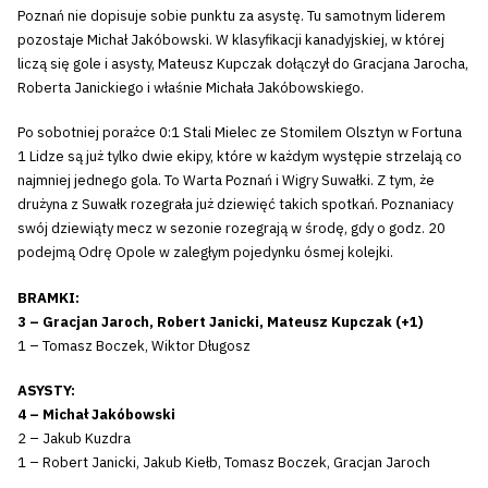
Poznań nie dopisuje sobie punktu za asystę. Tu samotnym liderem
pozostaje Michał Jakóbowski. W klasyfikacji kanadyjskiej, w której
liczą się gole i asysty, Mateusz Kupczak dołączył do Gracjana Jarocha,
Roberta Janickiego i właśnie Michała Jakóbowskiego.
Po sobotniej porażce 0:1 Stali Mielec ze Stomilem Olsztyn w Fortuna
1 Lidze są już tylko dwie ekipy, które w każdym występie strzelają co
najmniej jednego gola. To Warta Poznań i Wigry Suwałki. Z tym, że
drużyna z Suwałk rozegrała już dziewięć takich spotkań. Poznaniacy
swój dziewiąty mecz w sezonie rozegrają w środę, gdy o godz. 20
podejmą Odrę Opole w zaległym pojedynku ósmej kolejki.
BRAMKI:
3 – Gracjan Jaroch, Robert Janicki, Mateusz Kupczak (+1)
1 – Tomasz Boczek, Wiktor Długosz
ASYSTY:
4 – Michał Jakóbowski
2 – Jakub Kuzdra
1 – Robert Janicki, Jakub Kiełb, Tomasz Boczek, Gracjan Jaroch