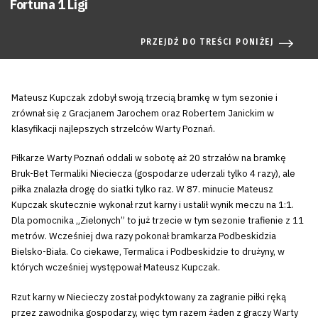
Fortuna 1 Ligi
PRZEJDŹ DO TREŚCI PONIŻEJ
Mateusz Kupczak zdobył swoją trzecią bramkę w tym sezonie i
zrównał się z Gracjanem Jarochem oraz Robertem Janickim w
klasyfikacji najlepszych strzelców Warty Poznań.
Piłkarze Warty Poznań oddali w sobotę aż 20 strzałów na bramkę
Bruk-Bet Termaliki Nieciecza (gospodarze uderzali tylko 4 razy), ale
piłka znalazła drogę do siatki tylko raz. W 87. minucie Mateusz
Kupczak skutecznie wykonał rzut karny i ustalił wynik meczu na 1:1.
Dla pomocnika „Zielonych” to już trzecie w tym sezonie trafienie z 11
metrów. Wcześniej dwa razy pokonał bramkarza Podbeskidzia
Bielsko-Biała. Co ciekawe, Termalica i Podbeskidzie to drużyny, w
których wcześniej występował Mateusz Kupczak.
Rzut karny w Niecieczy został podyktowany za zagranie piłki ręką
przez zawodnika gospodarzy, więc tym razem żaden z graczy Warty