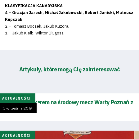
KLASYFIKACJA KANADYJSKA
4 – Gracjan Jaroch, Michał Jakóbowski, Robert Janicki, Mateusz
Kupczak
2 – Tomasz Boczek, Jakub Kuzdra,
1 – Jakub Kiełb, Wiktor Długosz
Artykuły, które mogą Cię zainteresować
AKTUALNOŚCI
Pojedź autokarem na środowy mecz Warty Poznań z
Odrą Opole
15 września 2019
AKTUALNOŚCI