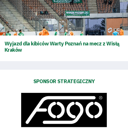
Tryb
oszczędności
energii
Dostępność
Wyjazd dla kibiców Warty Poznań na mecz z Wisłą
SEARCH
FOR:
Kraków
Search Button
Klub
SPONSOR STRATEGICZNY
Tabela
i
terminarz