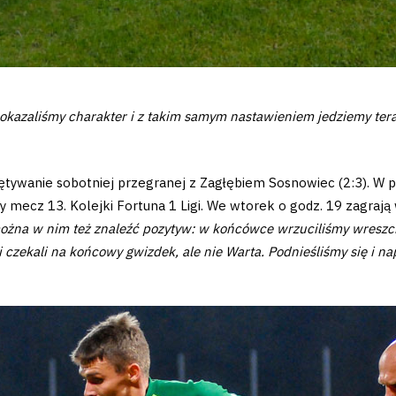
azaliśmy charakter i z takim samym nastawieniem jedziemy tera
iętywanie sobotniej przegranej z Zagłębiem Sosnowiec (2:3). W p
gły mecz 13. Kolejki Fortuna 1 Ligi. We wtorek o godz. 19 zagra
można w nim też znaleźć pozytyw: w końcówce wrzuciliśmy wreszci
i czekali na końcowy gwizdek, ale nie Warta. Podnieśliśmy się i n