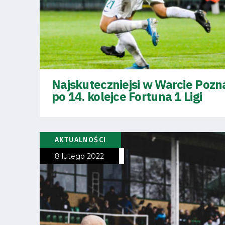
Regulaminy
Aleja
Warciarzy
Najskuteczniejsi w Warcie Pozn
#WARTOpobrać
po 14. kolejce Fortuna 1 Ligi
Prowizja
pośredników
AKTUALNOŚCI
8 lutego 2022
transakcyjnych