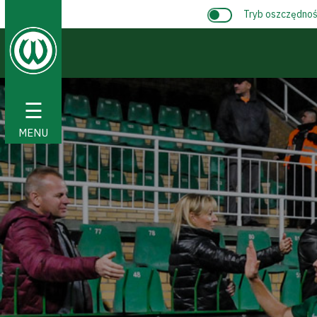
Tryb oszczędnośc
☰
MENU