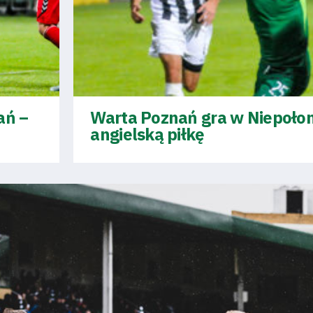
ań –
Warta Poznań gra w Niepołom
angielską piłkę