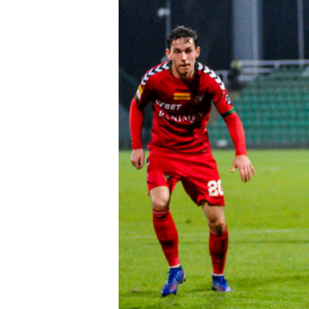
Klub
Tabela
i
terminarz
Bilety
Kontakt