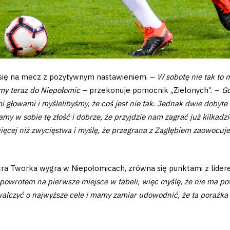
się na mecz z pozytywnym nastawieniem. –
W sobotę nie tak to
my teraz do Niepołomic
– przekonuje pomocnik „Zielonych”. –
Gd
głowami i myślelibyśmy, że coś jest nie tak. Jednak dwie dobyte b
w sobie tę złość i dobrze, że przyjdzie nam zagrać już kilkadzie
 więcej niż zwycięstwa i myślę, że przegrana z Zagłębiem zaowocuje
otra Tworka wygra w Niepołomicach, zrówna się punktami z lid
owrotem na pierwsze miejsce w tabeli, więc myślę, że nie ma po
walczyć o najwyższe cele i mamy zamiar udowodnić, że ta porażka