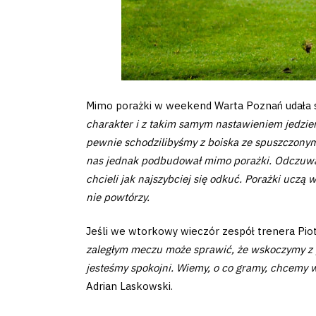
Pierwszy
zespół
Amp
Futbol
Mimo porażki w weekend Warta Poznań udała 
charakter i z takim samym nastawieniem jedzie
Akademia
pewnie schodzilibyśmy z boiska ze spuszczonymi 
nas jednak podbudował mimo porażki. Odczuwamy 
chcieli jak najszybciej się odkuć. Porażki uczą
nie powtórzy.
Aktualności
Jeśli we wtorkowy wieczór zespół trenera Pi
zaległym meczu może sprawić, że wskoczymy z p
Warta
jesteśmy spokojni. Wiemy, o co gramy, chcemy 
Adrian Laskowski.
TV