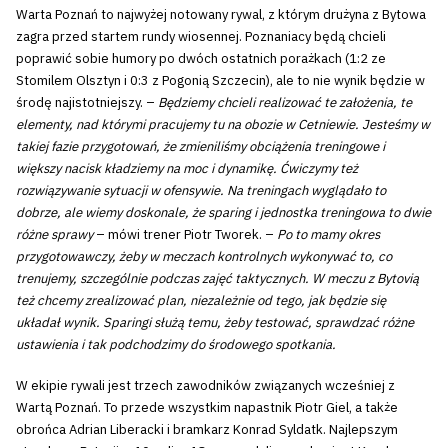
Warta Poznań to najwyżej notowany rywal, z którym drużyna z Bytowa
zagra przed startem rundy wiosennej. Poznaniacy będą chcieli
poprawić sobie humory po dwóch ostatnich porażkach (1:2 ze
Stomilem Olsztyn i 0:3 z Pogonią Szczecin), ale to nie wynik będzie w
środę najistotniejszy. –
Będziemy chcieli realizować te założenia, te
elementy, nad którymi pracujemy tu na obozie w Cetniewie. Jesteśmy w
takiej fazie przygotowań, że zmieniliśmy obciążenia treningowe i
większy nacisk kładziemy na moc i dynamikę. Ćwiczymy też
rozwiązywanie sytuacji w ofensywie. Na treningach wyglądało to
dobrze, ale wiemy doskonale, że sparing i jednostka treningowa to dwie
różne sprawy
– mówi trener Piotr Tworek. –
Po to mamy okres
przygotowawczy, żeby w meczach kontrolnych wykonywać to, co
trenujemy, szczególnie podczas zajęć taktycznych. W meczu z Bytovią
też chcemy zrealizować plan, niezależnie od tego, jak będzie się
układał wynik. Sparingi służą temu, żeby testować, sprawdzać różne
ustawienia i tak podchodzimy do środowego spotkania.
W ekipie rywali jest trzech zawodników związanych wcześniej z
Wartą Poznań. To przede wszystkim napastnik Piotr Giel, a także
obrońca Adrian Liberacki i bramkarz Konrad Syldatk. Najlepszym