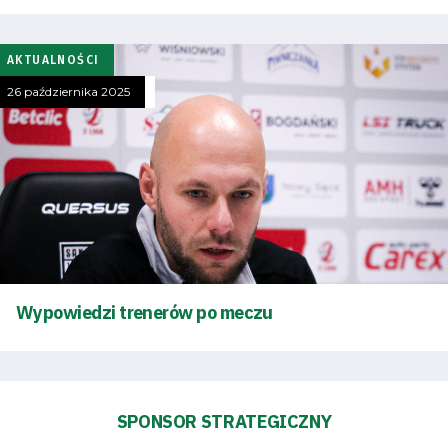
AKTUALNOŚCI
Tryb
26 października 2025
oszczędności
energii
Dostępność
SEARCH
FOR:
Search Button
Wypowiedzi trenerów po meczu
Klub
Tabela
SPONSOR STRATEGICZNY
i