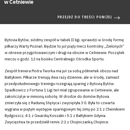
w Cetniewie
PRZEJDŹ DO TREŚCI PONIŻEJ
Bytovia Bytów, siódmy zespół w tabeli II ligi, sprawdzi w środę formę
piłkarzy Warty Poznań. Będzie to już piąty mecz kontrolny „Zielonych”
w okresie przygotowawczym i drugi na obozie w Cetniewie. Początek
meczu o godz. 12 na boisku Centralnego Ośrodka Sportu.
Zespół trenera Piotra Tworka ma już za sobą półmetek obozu nad
Bałtykiem. Piłkarze trenują dwa razy dziennie, ale w środę, zamiast
przedpołudniowego treningu rozegrają sparing z Bytovią Bytów.
Spadkowicz z Fortuna 1 Ligi też miał zgrupowanie w Cetniewie, ale
zakończył je w minioną sobotę. W drodze do domów Bytovia
zmierzyła się z Radunią Stężyca i zwyciężyła 3:0. Była to czwarta
wygrana w piątym występie sparingowym tej zimy po 2:1 z Chemikiem
Bydgoszcz, 4:1 z Gwardią Koszalin i 5:1 z Bałtykiem Gdynia.
Zwycięstwa te przedzielił remis 2:2 z Chojniczanką Chojnice.