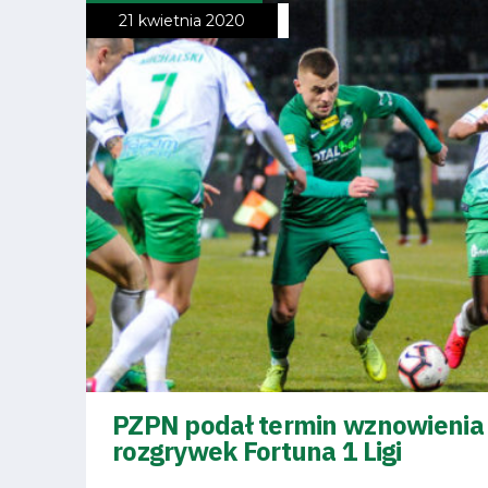
21 kwietnia 2020
Fundacja
Biznes
Sklep
Sponsorzy
Trybuny
Polityka
PZPN podał termin wznowienia
rozgrywek Fortuna 1 Ligi
prywatności