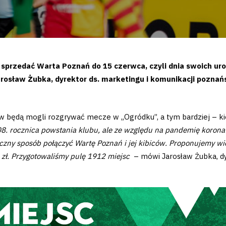
e sprzedać Warta Poznań do 15 czerwca, czyli dnia swoich uro
osław Żubka, dyrektor ds. marketingu i komunikacji poznańs
w będą mogli rozgrywać mecze w „Ogródku”, a tym bardziej – kie
108. rocznica powstania klubu, ale ze względu na pandemię korona
iczny sposób połączyć Wartę Poznań i jej kibiców. Proponujemy wię
 zł. Przygotowaliśmy pulę 1912 miejsc
– mówi Jarosław Żubka, dy