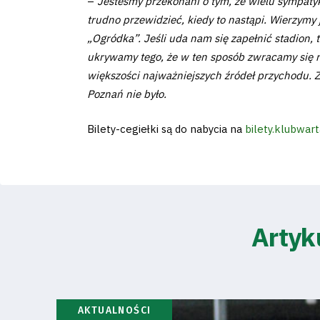
Pierwszy
–
Jesteśmy przekonani o tym, że wielu sympaty
trudno przewidzieć, kiedy to nastąpi. Wierzymy
zespół
„Ogródka”. Jeśli uda nam się zapełnić stadion,
ukrywamy tego, że w ten sposób zwracamy się ró
Amp
większości najważniejszych źródeł przychodu. Za
Poznań nie było.
Futbol
Bilety-cegiełki są do nabycia na
bilety.klubwart
Akademia
Artyk
Aktualności
Warta
TV
AKTUALNOŚCI