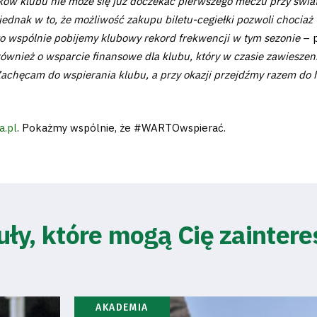
ków klubu nie może się już doczekać pierwszego meczu przy światł
 jednak w to, że możliwość zakupu biletu-cegiełki pozwoli chocia
 to wspólnie pobijemy klubowy rekord frekwencji w tym sezonie
– p
wnież o wsparcie finansowe dla klubu, który w czasie zawieszeni
chęcam do wspierania klubu, a przy okazji przejdźmy razem do his
a.pl
. Pokażmy wspólnie, że #WARTOwspierać.
uły, które mogą Cię zainter
AKADEMIA