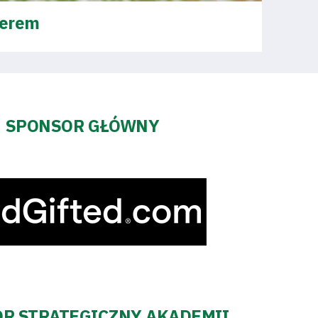
iderem
SPONSOR GŁÓWNY
R STRATEGICZNY AKADEMII