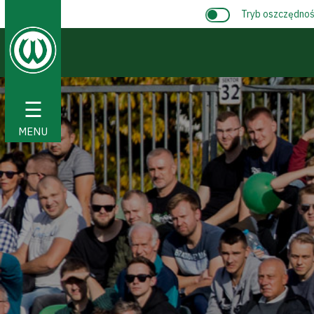
Tryb oszczędnośc
☰
MENU