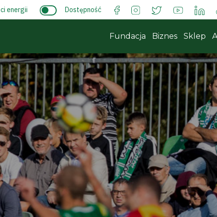
i energii
Dostępność
Fundacja
Biznes
Sklep
A