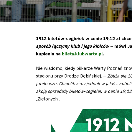
1912 biletów-cegiełek w cenie 19,12 zł chc
sposób łączymy klub i jego kibiców
– mówi Jar
kupienia na
bilety.klubwarta.pl
.
Nie wiadomo, kiedy piłkarze Warty Poznań znó
stadionu przy Drodze Dębińskiej. –
Zbliża się 
jubileuszu. Chcielibyśmy jednak w jakiś symbol
akcją sprzedaży biletów-cegiełek w cenie 19,12
„Zielonych”.