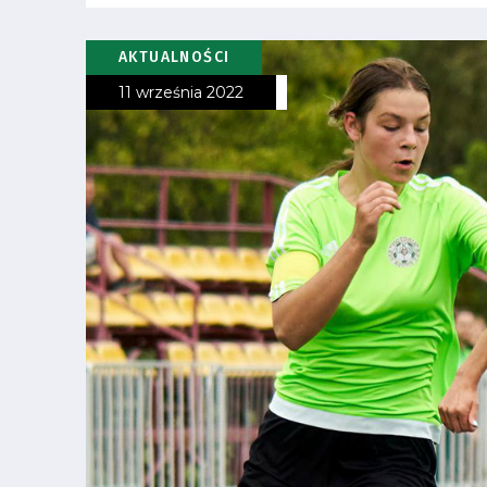
Regulaminy
AKTUALNOŚCI
Aleja
11 września 2022
Warciarzy
#WARTOpobrać
Prowizja
pośredników
transakcyjnych