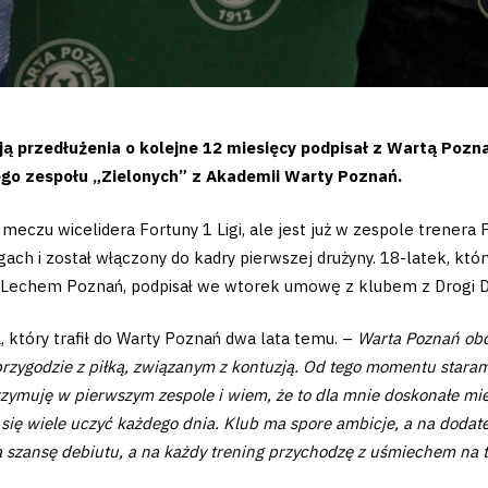
 przedłużenia o kolejne 12 miesięcy podpisał z Wartą Poznań
ego zespołu „Zielonych” z Akademii Warty Poznań.
meczu wicelidera Fortuny 1 Ligi, ale jest już w zespole trenera 
ach i został włączony do kadry pierwszej drużyny. 18-latek, któr
z Lechem Poznań, podpisał we wtorek umowę z klubem z Drogi Dę
 który trafił do Warty Poznań dwa lata temu. –
Warta Poznań obd
zygodzie z piłką, związanym z kontuzją. Od tego momentu staram s
rzymuję w pierwszym zespole i wiem, że to dla mnie doskonałe mie
ę wiele uczyć każdego dnia. Klub ma spore ambicje, a na dodate
a szansę debiutu, a na każdy trening przychodzę z uśmiechem na 