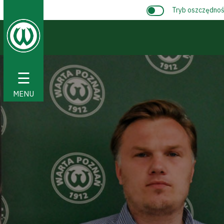
Tryb oszczędnośc
☰
MENU