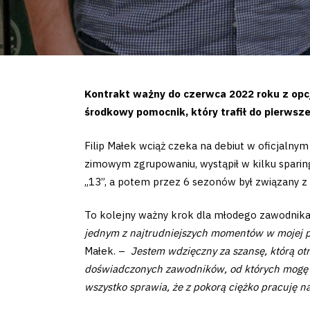
Kontrakt ważny do czerwca 2022 roku z opcją
środkowy pomocnik, który trafił do pierwsz
Filip Małek wciąż czeka na debiut w oficjalnym 
zimowym zgrupowaniu, wystąpił w kilku sparing
„13”, a potem przez 6 sezonów był związany 
To kolejny ważny krok dla młodego zawodnika,
jednym z najtrudniejszych momentów w mojej pr
Małek. –
Jestem wdzięczny za szansę, którą ot
doświadczonych zawodników, od których mogę si
wszystko sprawia, że z pokorą ciężko pracuję n