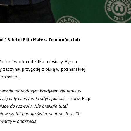
 18-letni Filip Małek. To obrońca lub
Piotra Tworka od kilku miesięcy. Był na
y zaczynał przygodę z piłką w poznańskiej
bińskiej.
arzyła mnie dużym kredytem zaufania w
ię cały czas ten kredyt spłacać
– mówi Filip
jsce do rozwoju. Nie brakuje tutaj
k w szatni panuje świetna atmosfera. To
twarzy – podkreśla.