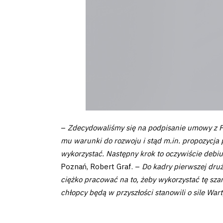
Pierwszy
zespół
Amp
Futbol
Akademia
–
Zdecydowaliśmy się na podpisanie umowy z Fi
mu warunki do rozwoju i stąd m.in. propozycja p
wykorzystać. Następny krok to oczywiście debiut
Aktualności
Poznań, Robert Graf. –
Do kadry pierwszej druż
ciężko pracować na to, żeby wykorzystać tę sza
Warta
chłopcy będą w przyszłości stanowili o sile War
TV