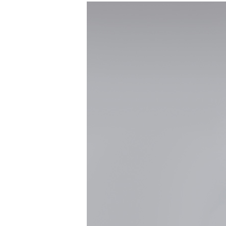
Klub
Tabela
i
terminarz
Bilety
Kontakt