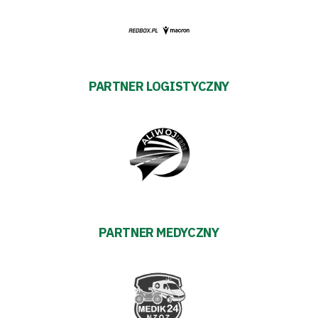
prywatności
Regulaminy
Aleja
PARTNER LOGISTYCZNY
Warciarzy
#WARTOpobrać
Prowizja
pośredników
PARTNER MEDYCZNY
transakcyjnych