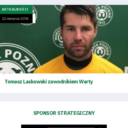
AKTUALNOŚCI
22 sierpnia 2016
Tryb
oszczędności
energii
Dostępność
SEARCH
FOR:
Search Button
Tomasz Laskowski zawodnikiem Warty
Klub
Tabela
SPONSOR STRATEGICZNY
i