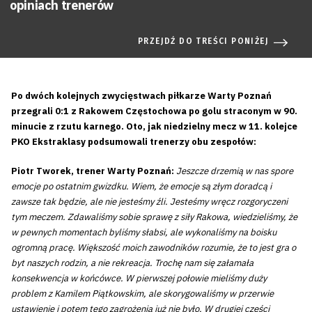
opiniach trenerów
PRZEJDŹ DO TREŚCI PONIŻEJ
Po dwóch kolejnych zwycięstwach piłkarze Warty Poznań
przegrali 0:1 z Rakowem Częstochowa po golu straconym w 90.
minucie z rzutu karnego. Oto, jak niedzielny mecz w 11. kolejce
PKO Ekstraklasy podsumowali trenerzy obu zespołów:
Piotr Tworek, trener Warty Poznań:
Jeszcze drzemią w nas spore
emocje po ostatnim gwizdku. Wiem, że emocje są złym doradcą i
zawsze tak będzie, ale nie jesteśmy źli. Jesteśmy wręcz rozgoryczeni
tym meczem. Zdawaliśmy sobie sprawę z siły Rakowa, wiedzieliśmy, że
w pewnych momentach byliśmy słabsi, ale wykonaliśmy na boisku
ogromną pracę. Większość moich zawodników rozumie, że to jest gra o
byt naszych rodzin, a nie rekreacja. Trochę nam się załamała
konsekwencja w końcówce. W pierwszej połowie mieliśmy duży
problem z Kamilem Piątkowskim, ale skorygowaliśmy w przerwie
ustawienie i potem tego zagrożenia już nie było. W drugiej części