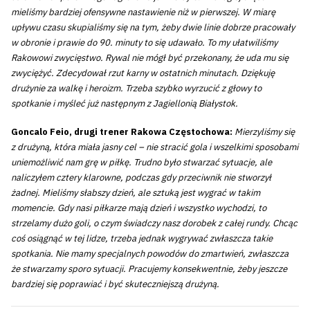
mieliśmy bardziej ofensywne nastawienie niż w pierwszej. W miarę
upływu czasu skupialiśmy się na tym, żeby dwie linie dobrze pracowały
w obronie i prawie do 90. minuty to się udawało. To my ułatwiliśmy
Rakowowi zwycięstwo. Rywal nie mógł być przekonany, że uda mu się
zwyciężyć. Zdecydował rzut karny w ostatnich minutach. Dziękuję
drużynie za walkę i heroizm. Trzeba szybko wyrzucić z głowy to
spotkanie i myśleć już następnym z Jagiellonią Białystok.
Goncalo Feio, drugi trener Rakowa Częstochowa:
Mierzyliśmy się
z drużyną, która miała jasny cel – nie stracić gola i wszelkimi sposobami
uniemożliwić nam grę w piłkę. Trudno było stwarzać sytuacje, ale
naliczyłem cztery klarowne, podczas gdy przeciwnik nie stworzył
żadnej. Mieliśmy słabszy dzień, ale sztuką jest wygrać w takim
momencie. Gdy nasi piłkarze mają dzień i wszystko wychodzi, to
strzelamy dużo goli, o czym świadczy nasz dorobek z całej rundy. Chcąc
coś osiągnąć w tej lidze, trzeba jednak wygrywać zwłaszcza takie
spotkania. Nie mamy specjalnych powodów do zmartwień, zwłaszcza
że stwarzamy sporo sytuacji. Pracujemy konsekwentnie, żeby jeszcze
bardziej się poprawiać i być skuteczniejszą drużyną.