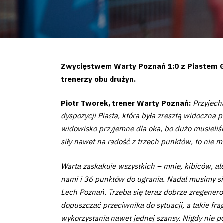
Zwycięstwem Warty Poznań 1:0 z Piastem Gli
trenerzy obu drużyn.
Piotr Tworek, trener Warty Poznań:
Przyjech
dyspozycji Piasta, która była zresztą widoczna 
widowisko przyjemne dla oka, bo dużo musieliś
siły nawet na radość z trzech punktów, to nie m
Warta zaskakuje wszystkich – mnie, kibiców, al
nami i 36 punktów do ugrania. Nadal musimy się 
Lech Poznań. Trzeba się teraz dobrze zregenero
dopuszczać przeciwnika do sytuacji, a takie fra
wykorzystania nawet jednej szansy. Nigdy nie po