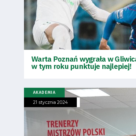
Regulaminy
Aleja
Warciarzy
#WARTOpobrać
Warta Poznań wygrała w Gliwic
w tym roku punktuje najlepiej!
Prowizja
pośredników
AKADEMIA
transakcyjnych
21 stycznia 2024