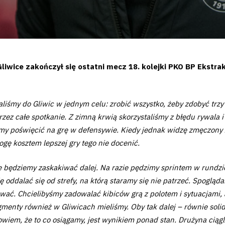
wice zakończył się ostatni mecz 18. kolejki PKO BP Ekstrak
aliśmy do Gliwic w jednym celu: zrobić wszystko, żeby zdobyć trz
przez całe spotkanie. Z zimną krwią skorzystaliśmy z błędu rywala 
my poświęcić na grę w defensywie. Kiedy jednak widzę zmęczony z
ogę kosztem lepszej gry tego nie docenić.
e będziemy zaskakiwać dalej. Na razie pędzimy sprintem w rundzi
oddalać się od strefy, na którą staramy się nie patrzeć. Spogląda
wać. Chcielibyśmy zadowalać kibiców grą z polotem i sytuacjami, a
gmenty również w Gliwicach mieliśmy. Oby tak dalej – równie soli
wiem, że to co osiągamy, jest wynikiem ponad stan. Drużyna ciągle