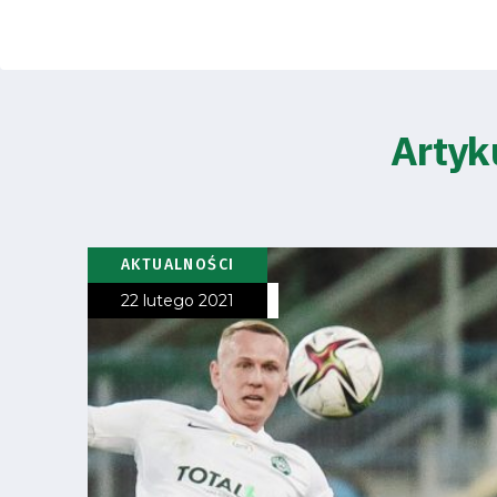
Fundacja
Biznes
Artyk
Sklep
Sponsorzy
Trybuny
AKTUALNOŚCI
22 lutego 2021
Polityka
prywatności