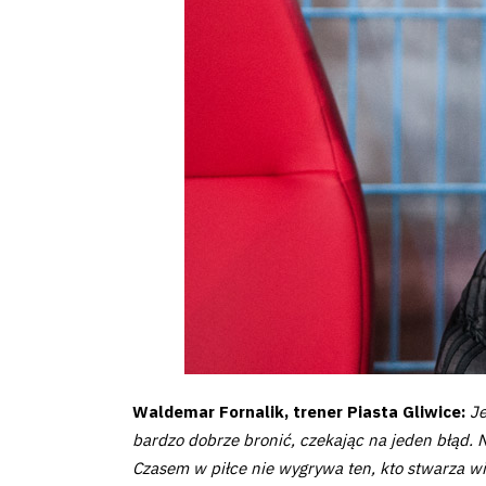
Pierwszy
zespół
Amp
Futbol
Akademia
Aktualności
Warta
Waldemar Fornalik, trener Piasta Gliwice:
Je
bardzo dobrze bronić, czekając na jeden błąd. N
TV
Czasem w piłce nie wygrywa ten, kto stwarza więc