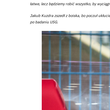
łatwe, lecz będziemy robić wszystko, by wycią
Jakub Kuzdra zszedł z boiska, bo poczuł ukłuc
po badaniu USG.
Klub
Tabela
i
terminarz
Bilety
Kontakt