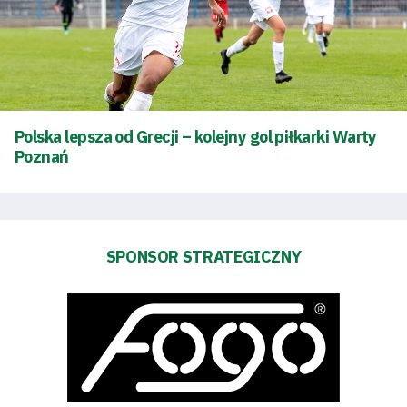
Bilety
Kontakt
Pierwszy
Polska lepsza od Grecji – kolejny gol piłkarki Warty
Poznań
zespół
Amp
Futbol
SPONSOR STRATEGICZNY
Akademia
Aktualności