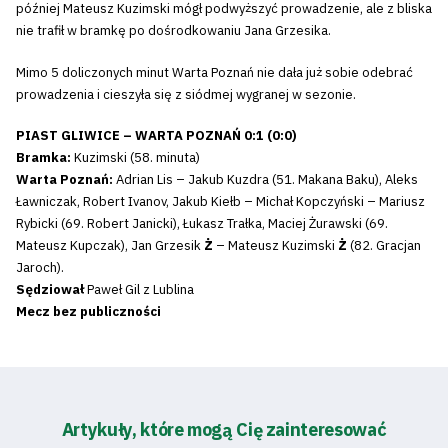
później Mateusz Kuzimski mógł podwyższyć prowadzenie, ale z bliska
nie trafił w bramkę po dośrodkowaniu Jana Grzesika.
Mimo 5 doliczonych minut Warta Poznań nie dała już sobie odebrać
prowadzenia i cieszyła się z siódmej wygranej w sezonie.
PIAST GLIWICE – WARTA POZNAŃ 0:1 (0:0)
Bramka:
Kuzimski (58. minuta)
Warta Poznań:
Adrian Lis – Jakub Kuzdra (51. Makana Baku), Aleks
Ławniczak, Robert Ivanov, Jakub Kiełb – Michał Kopczyński – Mariusz
Rybicki (69. Robert Janicki), Łukasz Trałka, Maciej Żurawski (69.
Mateusz Kupczak), Jan Grzesik
Ż
– Mateusz Kuzimski
Ż
(82. Gracjan
Jaroch).
Sędziował
Paweł Gil z Lublina
Mecz bez publiczności
Artykuły, które mogą Cię zainteresować