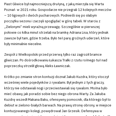
Piast Gliwice był najmocniejszą drużyną, z jaką mierzyła się Warta
Poznań w 2021 roku. Gospodarze nie przegrali 12 kolejnych meczów
– 10 ligowych i dwóch pucharowych. Podnieśli się po słabym
początku sezonu i zaczęli spoglądać w górę tabeli. W starciu z
„Zielonymi” mieli wyraźną przewagę. Szczególnie w pierwszej
połowie co kilka minut strzelali na bramkę Adriana Lisa, który jednak
zawsze był tam, gdzie trzeba. Było też parę groźnych uderzeń, które
były minimalnie niecelne.
Zespół z Wielkopolski przed przerwą tylko raz zagroził bramce
gliwiczan. Po dośrodkowaniu Łukasza Trałki z rzutu rożnego tuż nad
poprzeczką strzelił głową Aleks Ławniczak.
Krótko po zmianie stron kontuzji doznał Jakub Kuzdra, który stoczył
wcześniej wiele pojedynków z rywalami. Był jednym z tych graczy,
którzy nie odstawiali nogi i przeciwstawiali się rywalom. Można było
mieć obawy, jak poradzi sobie bez niego obrona Warty. Za Jakuba
Kuzdrę wszedł Makana Baku, ofensywny pomocnik, dla którego był to
debiut w zielono-białych barwach. Na prawą stronę obrony, w miejsce
kontuzjowanego kolegi, powędrował Jan Grzesik. Defensywa w