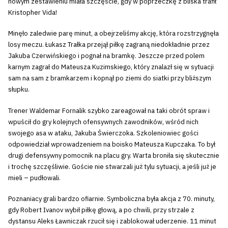
nowym zestawieniu miała szczęście, gdy w poprzeczkę z bliska trafił
Kristopher Vida!
Minęło zaledwie parę minut, a obejrzeliśmy akcję, która rozstrzygnęła
losy meczu. Łukasz Trałka przejął piłkę zagraną niedokładnie przez
Jakuba Czerwińskiego i pognał na bramkę. Jeszcze przed polem
karnym zagrał do Mateusza Kuzimskiego, który znalazł się w sytuacji
sam na sam z bramkarzem i kopnął po ziemi do siatki przy bliższym
słupku.
Trener Waldemar Fornalik szybko zareagował na taki obrót spraw i
wpuścił do gry kolejnych ofensywnych zawodników, wśród nich
swojego asa w ataku, Jakuba Świerczoka. Szkoleniowiec gości
odpowiedział wprowadzeniem na boisko Mateusza Kupczaka. To był
drugi defensywny pomocnik na placu gry. Warta broniła się skutecznie
i trochę szczęśliwie. Goście nie stwarzali już tylu sytuacji, a jeśli już je
mieli – pudłowali.
Poznaniacy grali bardzo ofiarnie. Symboliczna była akcja z 70. minuty,
gdy Robert Ivanov wybił piłkę głową, a po chwili, przy strzale z
dystansu Aleks Ławniczak rzucił się i zablokował uderzenie. 11 minut