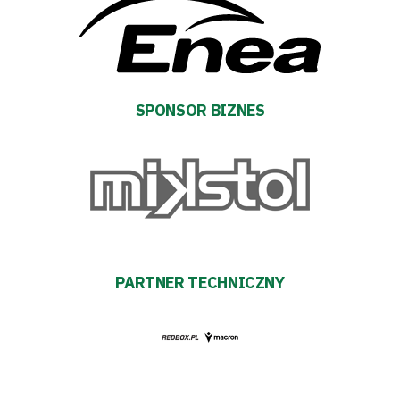
Regulaminy
Aleja
Warciarzy
SPONSOR BIZNES
#WARTOpobrać
Prowizja
pośredników
transakcyjnych
PARTNER TECHNICZNY