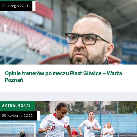
Tryb
22 lutego 2021
oszczędności
energii
Dostępność
SEARCH
FOR:
Search Button
Opinie trenerów po meczu Piast Gliwice – Warta
Poznań
Klub
Tabela
AKTUALNOŚCI
i
29 kwietnia 2022
terminarz