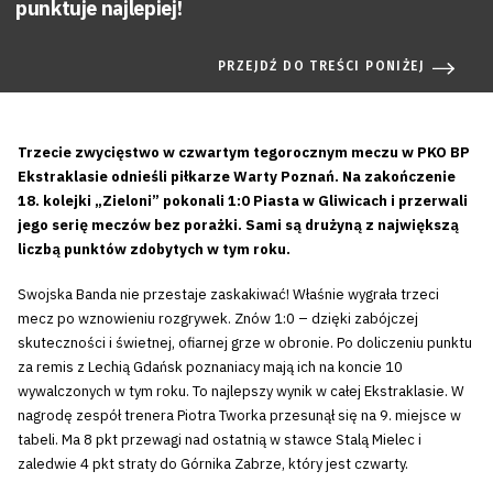
punktuje najlepiej!
PRZEJDŹ DO TREŚCI PONIŻEJ
Trzecie zwycięstwo w czwartym tegorocznym meczu w PKO BP
Ekstraklasie odnieśli piłkarze Warty Poznań. Na zakończenie
18. kolejki „Zieloni” pokonali 1:0 Piasta w Gliwicach i przerwali
jego serię meczów bez porażki. Sami są drużyną z największą
liczbą punktów zdobytych w tym roku.
Swojska Banda nie przestaje zaskakiwać! Właśnie wygrała trzeci
mecz po wznowieniu rozgrywek. Znów 1:0 – dzięki zabójczej
skuteczności i świetnej, ofiarnej grze w obronie. Po doliczeniu punktu
za remis z Lechią Gdańsk poznaniacy mają ich na koncie 10
wywalczonych w tym roku. To najlepszy wynik w całej Ekstraklasie. W
nagrodę zespół trenera Piotra Tworka przesunął się na 9. miejsce w
tabeli. Ma 8 pkt przewagi nad ostatnią w stawce Stalą Mielec i
zaledwie 4 pkt straty do Górnika Zabrze, który jest czwarty.