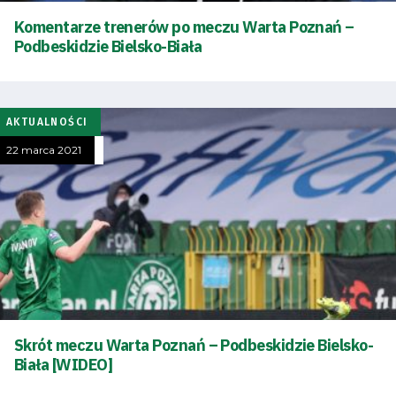
Komentarze trenerów po meczu Warta Poznań –
Podbeskidzie Bielsko-Biała
Tryb
oszczędności
energii
AKTUALNOŚCI
22 marca 2021
Dostępność
SEARCH
FOR:
Search Button
Klub
Tabela
Skrót meczu Warta Poznań – Podbeskidzie Bielsko-
Biała [WIDEO]
i