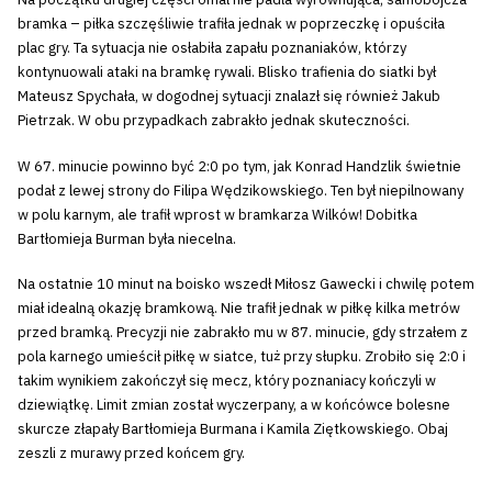
bramka – piłka szczęśliwie trafiła jednak w poprzeczkę i opuściła
plac gry. Ta sytuacja nie osłabiła zapału poznaniaków, którzy
kontynuowali ataki na bramkę rywali. Blisko trafienia do siatki był
Mateusz Spychała, w dogodnej sytuacji znalazł się również Jakub
Pietrzak. W obu przypadkach zabrakło jednak skuteczności.
W 67. minucie powinno być 2:0 po tym, jak Konrad Handzlik świetnie
podał z lewej strony do Filipa Wędzikowskiego. Ten był niepilnowany
w polu karnym, ale trafił wprost w bramkarza Wilków! Dobitka
Bartłomieja Burman była niecelna.
Na ostatnie 10 minut na boisko wszedł Miłosz Gawecki i chwilę potem
miał idealną okazję bramkową. Nie trafił jednak w piłkę kilka metrów
przed bramką. Precyzji nie zabrakło mu w 87. minucie, gdy strzałem z
pola karnego umieścił piłkę w siatce, tuż przy słupku. Zrobiło się 2:0 i
takim wynikiem zakończył się mecz, który poznaniacy kończyli w
dziewiątkę. Limit zmian został wyczerpany, a w końcówce bolesne
skurcze złapały Bartłomieja Burmana i Kamila Ziętkowskiego. Obaj
zeszli z murawy przed końcem gry.