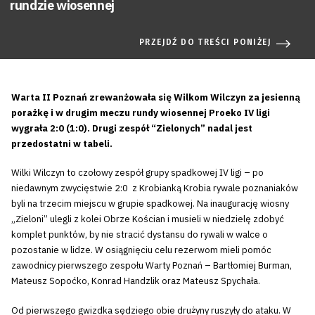
rundzie wiosennej
PRZEJDŹ DO TREŚCI PONIŻEJ
Warta II Poznań zrewanżowała się Wilkom Wilczyn za jesienną
porażkę i w drugim meczu rundy wiosennej Proeko IV ligi
wygrała 2:0 (1:0). Drugi zespół “Zielonych” nadal jest
przedostatni w tabeli.
Wilki Wilczyn to czołowy zespół grupy spadkowej IV ligi – po
niedawnym zwycięstwie 2:0 z Krobianką Krobia rywale poznaniaków
byli na trzecim miejscu w grupie spadkowej. Na inaugurację wiosny
„Zieloni” ulegli z kolei Obrze Kościan i musieli w niedzielę zdobyć
komplet punktów, by nie stracić dystansu do rywali w walce o
pozostanie w lidze. W osiągnięciu celu rezerwom mieli pomóc
zawodnicy pierwszego zespołu Warty Poznań – Bartłomiej Burman,
Mateusz Sopoćko, Konrad Handzlik oraz Mateusz Spychała.
Od pierwszego gwizdka sędziego obie drużyny ruszyły do ataku. W