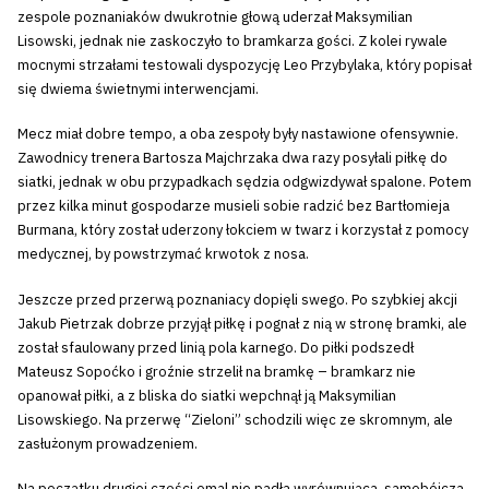
zespole poznaniaków dwukrotnie głową uderzał Maksymilian
Lisowski, jednak nie zaskoczyło to bramkarza gości. Z kolei rywale
mocnymi strzałami testowali dyspozycję Leo Przybylaka, który popisał
się dwiema świetnymi interwencjami.
Mecz miał dobre tempo, a oba zespoły były nastawione ofensywnie.
Zawodnicy trenera Bartosza Majchrzaka dwa razy posyłali piłkę do
siatki, jednak w obu przypadkach sędzia odgwizdywał spalone. Potem
przez kilka minut gospodarze musieli sobie radzić bez Bartłomieja
Burmana, który został uderzony łokciem w twarz i korzystał z pomocy
medycznej, by powstrzymać krwotok z nosa.
Jeszcze przed przerwą poznaniacy dopięli swego. Po szybkiej akcji
Jakub Pietrzak dobrze przyjął piłkę i pognał z nią w stronę bramki, ale
został sfaulowany przed linią pola karnego. Do piłki podszedł
Mateusz Sopoćko i groźnie strzelił na bramkę – bramkarz nie
opanował piłki, a z bliska do siatki wepchnął ją Maksymilian
Lisowskiego. Na przerwę “Zieloni” schodzili więc ze skromnym, ale
zasłużonym prowadzeniem.
Na początku drugiej części omal nie padła wyrównująca, samobójcza