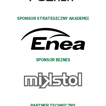
prywatności
Regulaminy
SPONSOR STRATEGICZNY AKADEMII
Aleja
Warciarzy
#WARTOpobrać
SPONSOR BIZNES
Prowizja
pośredników
transakcyjnych
PARTNER TECHNICZNY