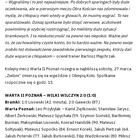
– Wygraliśmy i to jest najważniejsze. Po dobrych sparingach były duże
oczekiwania, ale w pierwszym meczu Obra Kościan nas zdominowała i
myślę, że chłopacy mieli wtedy w głowach, że musimy wygrać. To nas
sparaliżowało. Dzisiaj spotkanie było dosyć nerwowe, aczkolwiek
powinniśmy je szybciej rozstrzygnąć, bo mieliśmy dużo sytuacji
bramkowych. I ta nieskuteczność na pewno nas niepokoi. Ważne jest
to, że zachowaliśmy czyste konto, bo to bardzo ważne. Na pewno swoje
zrobiło też doświadczenie zawodników pierwszego zespołu, którzy dali
duże wsparcie chłopakom
– ocenił trener Bartosz Majchrzak.
Kolejny mecz Warta II Poznań rozegra w najbliższą sobotę, 27 marca.
„Zieloni” zmierzą się na wyjeździe z Olimpią Koło. Spotkanie
rozpocznie się o godz. 15.
WARTA II POZNAŃ – WILKI WILCZYN 2:0 (1:0)
Bramki:
1:0 Lisowski (42. minuta), 2:0 Gawecki (87.)
Warta Poznań:
Leo Przybylak – Kamil Ziętkowski, Stanisław Jarysz,
Albert Żerkowski, Mateusz Spychała (59. Szymon Soiński), Bartłomiej
Burman, Maksymilian Lisowski, Konrad Handzlik (90. Mateusz
Sołtysiak), Mateusz Sopoćko (84. Ernest Korek), Jakub Pietrzak (64.
Jakub Poterski (77. Jakub Burkowski)), Filip Wędzikowski (80. Miłosz