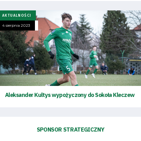
terminarz
AKTUALNOŚCI
Bilety
4 sierpnia 2023
Kontakt
Pierwszy
zespół
Amp
Aleksander Kultys wypożyczony do Sokoła Kleczew
Futbol
Akademia
SPONSOR STRATEGICZNY