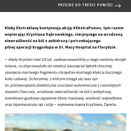
PRZEJDŹ DO TREŚCI PONIŻEJ
Kluby Ekstraklasy kontynuują akcję #EkstraPomoc, tym razem
wspierając Krystiana Dąbrowskiego, cierpiącego na wrodzoną
niewrażliwość na ból z anhidrozą i potrzebującego
pilnej operacji kręgosłupa w St. Mary Hospital na Florydzie.
–
Kiedy Krystian miał 10 lat, zaobserwowaliśmy u niego nasilony obrzęk
kolana, co doprowadziło do resekcji (usunięcia) łękotki bocznej,
usunięcia martwego fragmentu chrzęstno-kostnego kłykcia bocznego
kości udowej. Schorzenia, z którymi zmaga się nasz syn
to: polineuropatia dziedziczna czuciowo-autonimiczna z rozwiniętym
stawem Charcota, wrodzona niewrażliwość na ból z anhydrozą,
kosmkowo-guzkowe zapalenie błony maziowej, wiotkość więzadłowa
oraz hiperkeratoza rąk i stóp
– wymienia mama Krystiana, Żaneta.