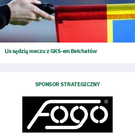
Klub
Tabela
i
Lis sędzią meczu z GKS-em Bełchatów
terminarz
Bilety
Kontakt
SPONSOR STRATEGICZNY
Pierwszy
zespół