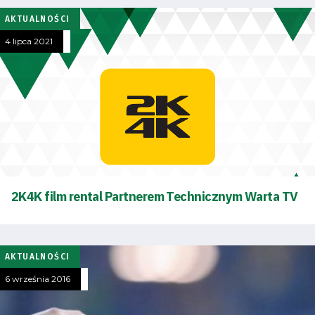
AKTUALNOŚCI
4 lipca 2021
Tryb
oszczędności
energii
2K4K film rental Partnerem Technicznym Warta TV
Dostępność
AKTUALNOŚCI
SEARCH
FOR:
6 września 2016
Search Button