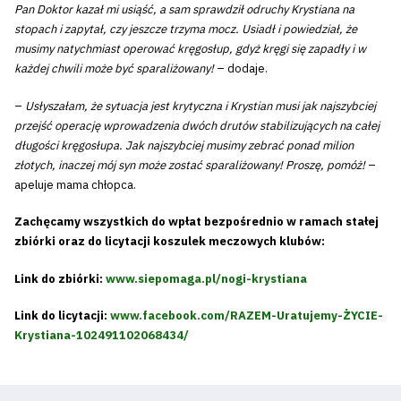
Pan Doktor kazał mi usiąść, a sam sprawdził odruchy Krystiana na
stopach i zapytał, czy jeszcze trzyma mocz. Usiadł i powiedział, że
musimy natychmiast operować kręgosłup, gdyż kręgi się zapadły i w
każdej chwili może być sparaliżowany!
– dodaje.
–
Usłyszałam, że sytuacja jest krytyczna i Krystian musi jak najszybciej
przejść operację wprowadzenia dwóch drutów stabilizujących na całej
długości kręgosłupa. Jak najszybciej musimy zebrać ponad milion
złotych, inaczej mój syn może zostać sparaliżowany! Proszę, pomóż!
–
apeluje mama chłopca.
Zachęcamy wszystkich do wpłat bezpośrednio w ramach stałej
zbiórki oraz do licytacji koszulek meczowych klubów:
Link do zbiórki:
www.siepomaga.pl/nogi-krystiana
Link do licytacji:
www.facebook.com/RAZEM-Uratujemy-ŻYCIE-
Krystiana-102491102068434/