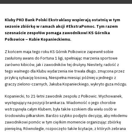
Kluby PKO Bank Polski Ekstraklasy wspierają ostatnią w tym
sezonie zbiórkę w ramach akcji #EkstraPomoc. Tym razem
szesnaście zespołów pomaga zawodnikowi KS Górnika
Polkowice – Kubie Kopanieckiemu.
Z końcem maja tego roku KS Górnik Polkowice zapewnił sobie
zasłużony awans do Fortuna 1 ligi, spełniając marzenia sportowe
zarówno kibiców, jak i zawodników tej drużyny. Niestety, radość z
tego ważnego dla Klubu wydarzenia nie trwała długo, zmącona przez
przykrą sytuację losową. Niespełna miesiąc później u jednego z
graczy zielono-czarnych, Jakuba Kopanieckiego, wykryto guza mózgu.
Kopaniecki, to 21-letni zawodnik zespołu z Polkowic. Wychowanek,
występujący na pozycji bramkarza. Wiadomość o jego chorobie
wstrząsnęła całym Klubem, była także szokiem dla wielu osób w
środowisku piłkarskim. Bardzo szybko podjęto decyzję, aby młodemu
zawodnikowi pomóc w tym ciężkim momencie organizując zbiórkę
pieniężną. Równolegle, rozpoczęto także licytacje, z których zebrana