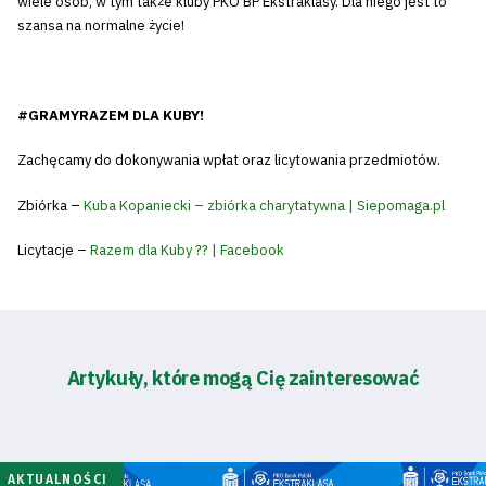
wiele osób, w tym także kluby PKO BP Ekstraklasy. Dla niego jest to
szansa na normalne życie!
#GRAMYRAZEM DLA KUBY!
Zachęcamy do dokonywania wpłat oraz licytowania przedmiotów.
Zbiórka –
Kuba Kopaniecki – zbiórka charytatywna | Siepomaga.pl
Licytacje –
Razem dla Kuby ?? | Facebook
Artykuły, które mogą Cię zainteresować
AKTUALNOŚCI