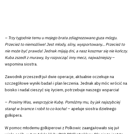
– Trzy tygodnie temu u mojego brata zdiagnozowano guza mózgu.
Przecież to niemożliwe! Jest młody, silny, wysportowany… Przecież to
nie może być prawda! Jednak mijają dni, a nasz koszmar się nie kończy.
Kuba zszedł z murawy, by rozpocząć inny mecz, najważniejszy
–
wspomina siostra.
Zawodnik przeszedł już dwie operacje, aktualnie oczekuje na
szczegółowe wyniki badań i plan leczenia. Jednak aby móc wrócić na
boisko i nadal cieszyć się życiem, potrzebuje naszego wsparcia!
–
Prosimy Was, wesprzyjcie Kubę. Pomóżmy mu, by jak najszybciej
stanął w bramce i robił to co kocha!
– apeluje siostra dzielnego
golkipera.
W pomoc młodemu golkiperowi z Polkowic zaangażowało się już