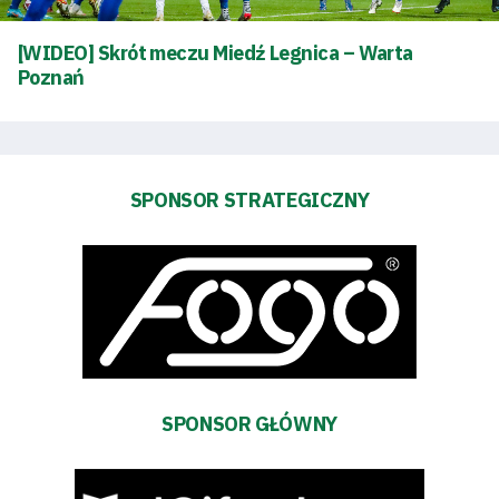
Kontakt
[WIDEO] Skrót meczu Miedź Legnica – Warta
Poznań
Pierwszy
zespół
Amp
SPONSOR STRATEGICZNY
Futbol
Akademia
Aktualności
SPONSOR GŁÓWNY
Warta
TV