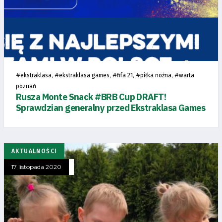
#
, #
, #
, #
, #
ekstraklasa
ekstraklasa games
fifa 21
piłka nożna
warta
poznań
Rusza Monte Snack #BRB Cup DRAFT!
Sprawdzian generalny przed Ekstraklasa Games
Tryb
oszczędności
AKTUALNOŚCI
energii
17 listopada 2020
Dostępność
SEARCH
FOR: