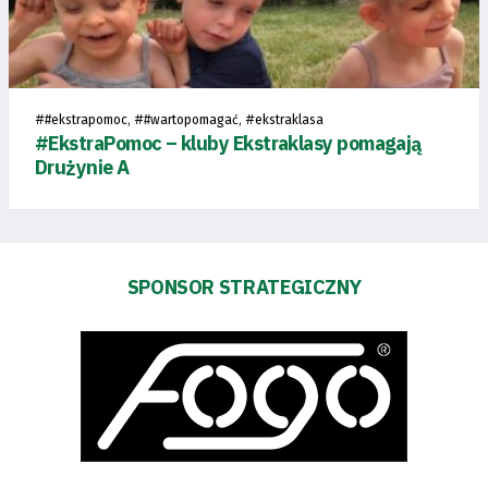
Search Button
Klub
#
, #
, #
#ekstrapomoc
#wartopomagać
ekstraklasa
#EkstraPomoc – kluby Ekstraklasy pomagają
Tabela
Drużynie A
i
terminarz
SPONSOR STRATEGICZNY
Bilety
Kontakt
Pierwszy