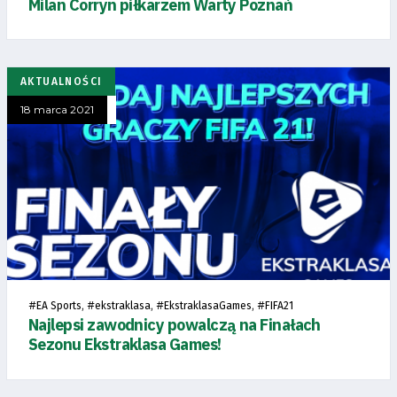
Milan Corryn piłkarzem Warty Poznań
AKTUALNOŚCI
18 marca 2021
#
, #
, #
, #
EA Sports
ekstraklasa
EkstraklasaGames
FIFA21
Najlepsi zawodnicy powalczą na Finałach
Sezonu Ekstraklasa Games!