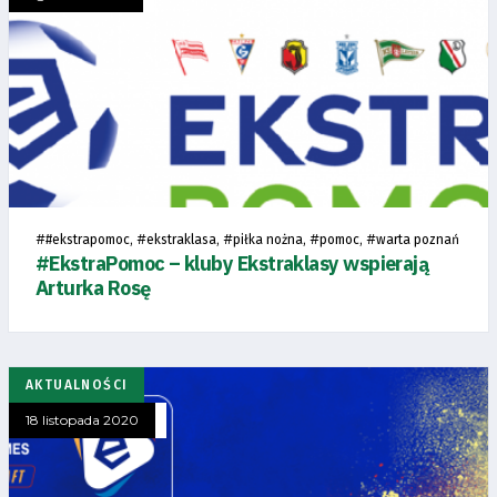
#
, #
, #
, #
, #
#ekstrapomoc
ekstraklasa
piłka nożna
pomoc
warta poznań
#EkstraPomoc – kluby Ekstraklasy wspierają
Arturka Rosę
AKTUALNOŚCI
18 listopada 2020