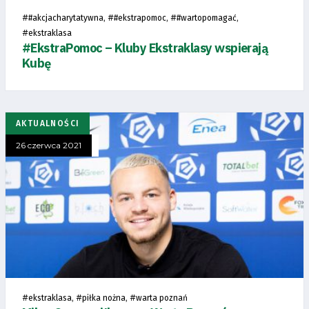
#
, #
, #
,
#akcjacharytatywna
#ekstrapomoc
#wartopomagać
#
ekstraklasa
#EkstraPomoc – Kluby Ekstraklasy wspierają
Kubę
AKTUALNOŚCI
26 czerwca 2021
#
, #
, #
ekstraklasa
piłka nożna
warta poznań