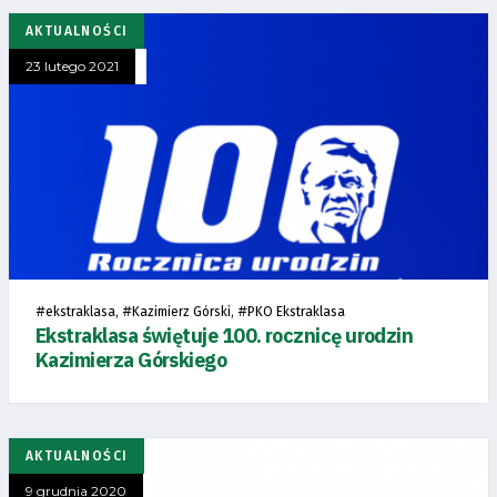
AKTUALNOŚCI
23 lutego 2021
#
, #
, #
ekstraklasa
Kazimierz Górski
PKO Ekstraklasa
Ekstraklasa świętuje 100. rocznicę urodzin
Kazimierza Górskiego
AKTUALNOŚCI
9 grudnia 2020