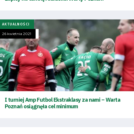
SEARCH
FOR:
Search Button
AKTUALNOŚCI
26 kwietnia 2021
Klub
Tabela
i
terminarz
Bilety
I turniej Amp Futbol Ekstraklasy za nami – Warta
Poznań osiągnęła cel minimum
Kontakt