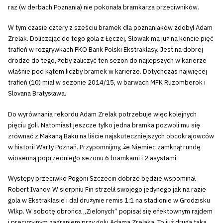
raz (w derbach Poznania) nie pokonała bramkarza przeciwników.
W tym czasie cztery z sześciu bramek dla poznaniaków zdobył Adam
Zrelak. Doliczając do tego gola z Łęczej, Słowak ma już na koncie pięć
trafień w rozgrywkach PKO Bank Polski Ekstraklasy. Jest na dobrej
drodze do tego, żeby zaliczyć ten sezon do najlepszych w karierze
właśnie pod kątem liczby bramek w karierze. Dotychczas najwięcej
trafień (10) miał w sezonie 2014/15, w barwach MFK Ruzomberok i
Slovana Bratysława.
Do wyrównania rekordu Adam Zrelak potrzebuje więc kolejnych
pięciu goli. Natomiast jeszcze tylko jedna bramka pozwoli mu się
zrównać z Makaną Baku na liście najskuteczniejszych obcokrajowców
w historii Warty Poznań. Przypomnijmy, że Niemiec zamknął rundę
wiosenną poprzedniego sezonu 6 bramkami i 2 asystami.
Występy przeciwko Pogoni Szczecin dobrze będzie wspominał
Robert Ivanov. W sierpniu Fin strzelił swojego jedynego jak na razie
gola w Ekstraklasie i dał drużynie remis 1:1 na stadionie w Grodzisku
Wlkp. W sobotę obrońca „Zielonych” popisał się efektownym rajdem
i precyzyjnym zagraniem przy golu Adama Zrelaka. To już druga taka