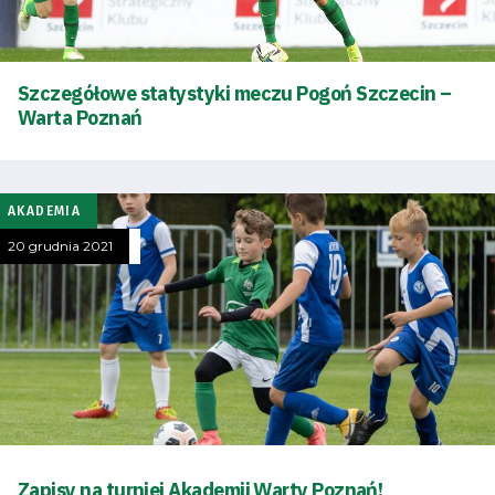
Szczegółowe statystyki meczu Pogoń Szczecin –
Warta Poznań
AKADEMIA
20 grudnia 2021
Tryb
oszczędności
energii
Dostępność
Zapisy na turniej Akademii Warty Poznań!