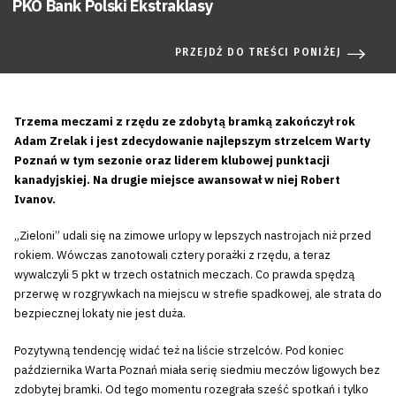
PKO Bank Polski Ekstraklasy
PRZEJDŹ DO TREŚCI PONIŻEJ
Trzema meczami z rzędu ze zdobytą bramką zakończył rok
Adam Zrelak i jest zdecydowanie najlepszym strzelcem Warty
Poznań w tym sezonie oraz liderem klubowej punktacji
kanadyjskiej. Na drugie miejsce awansował w niej Robert
Ivanov.
„Zieloni” udali się na zimowe urlopy w lepszych nastrojach niż przed
rokiem. Wówczas zanotowali cztery porażki z rzędu, a teraz
wywalczyli 5 pkt w trzech ostatnich meczach. Co prawda spędzą
przerwę w rozgrywkach na miejscu w strefie spadkowej, ale strata do
bezpiecznej lokaty nie jest duża.
Pozytywną tendencję widać też na liście strzelców. Pod koniec
października Warta Poznań miała serię siedmiu meczów ligowych bez
zdobytej bramki. Od tego momentu rozegrała sześć spotkań i tylko