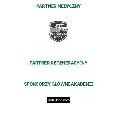
PARTNER MEDYCZNY
Polityka
prywatności
Regulaminy
Aleja
Warciarzy
PARTNER REGENERACYJNY
#WARTOpobrać
Prowizja
SPONSORZY GŁÓWNI AKADEMII
pośredników
transakcyjnych