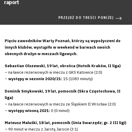
raport
PRZEJDŹ DO TREŚCI PONIŻEJ
Pięciu zawodników Warty Poznań, którzy są wypożyczeni do
innych klubów, wystąpiło w weekend w barwach swoich
obecnych drużyn w meczach ligowych.
Sebastian Olszewski, 19 lat, obrońca (Hutnik Kraków, II liga)
– na ławce rezerwowych w meczu z GKS Katowice (2:0)
–
występy w sezonie 2020/21:
15 (1083 minuty)
Dominik Smykowski, 19 lat, pomocnik (Skra Częstochowa, II
liga)
– na ławce rezerwowych w meczu ze Śląskiem II Wrocław (2:0)
–
występy wiosną 2021:
0 (0 minut)
Mateusz Maluśki, 18 lat, pomocnik (Unia Swarzędz; gr. 2 III ligi)
– 90 minut w meczu z Jarotą Jarocin (3:1)