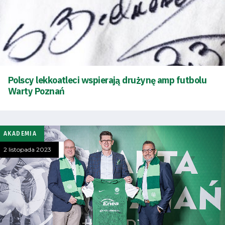
Polscy lekkoatleci wspierają drużynę amp futbolu
Warty Poznań
Tryb
oszczędności
energii
AKADEMIA
Dostępność
2 listopada 2023
SEARCH
FOR:
Search Button