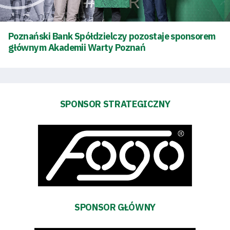
Klub
Tabela
Poznański Bank Spółdzielczy pozostaje sponsorem
głównym Akademii Warty Poznań
i
terminarz
Bilety
SPONSOR STRATEGICZNY
Kontakt
Pierwszy
zespół
SPONSOR GŁÓWNY
Amp