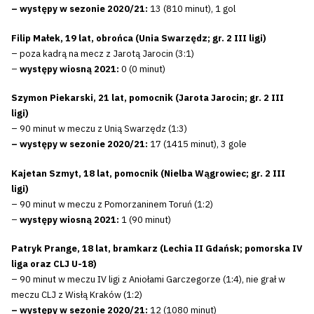
– występy w sezonie 2020/21:
13 (810 minut), 1 gol
Filip Małek, 19 lat, obrońca
(Unia Swarzędz; gr. 2 III ligi)
– poza kadrą na mecz z Jarotą Jarocin (3:1)
–
występy wiosną 2021:
0 (0 minut)
Szymon Piekarski, 21 lat, pomocnik (Jarota Jarocin; gr. 2 III
ligi)
– 90 minut w meczu z Unią Swarzędz (1:3)
– występy w sezonie 2020/21:
17 (1415 minut), 3 gole
Kajetan Szmyt, 18 lat, pomocnik
(Nielba Wągrowiec; gr. 2 III
ligi)
– 90 minut w meczu z Pomorzaninem Toruń (1:2)
–
występy wiosną 2021:
1 (90 minut)
Patryk Prange, 18 lat, bramkarz (Lechia II Gdańsk; pomorska IV
liga oraz CLJ U-18)
– 90 minut w meczu IV ligi z Aniołami Garczegorze (1:4), nie grał w
meczu CLJ z Wisłą Kraków (1:2)
– występy w sezonie 2020/21:
12 (1080 minut)