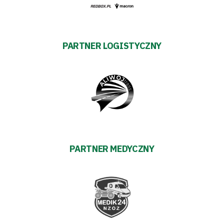
prywatności
Regulaminy
Aleja
PARTNER LOGISTYCZNY
Warciarzy
#WARTOpobrać
Prowizja
pośredników
PARTNER MEDYCZNY
transakcyjnych