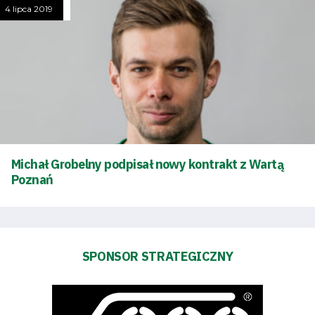
4 lipca 2019
Tryb
oszczędności
energii
Dostępność
SEARCH
FOR:
Search Button
Michał Grobelny podpisał nowy kontrakt z Wartą
Poznań
Klub
Tabela
SPONSOR STRATEGICZNY
i