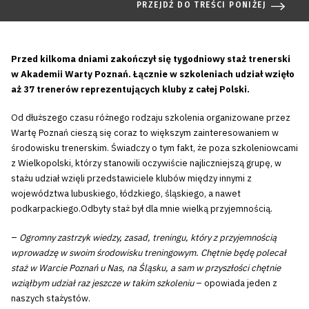
PRZEJDŹ DO TREŚCI PONIŻEJ
Przed kilkoma dniami zakończył się tygodniowy staż trenerski
w Akademii Warty Poznań. Łącznie w szkoleniach udział wzięło
aż 37 trenerów reprezentujących kluby z całej Polski.
Od dłuższego czasu różnego rodzaju szkolenia organizowane przez
Wartę Poznań cieszą się coraz to większym zainteresowaniem w
środowisku trenerskim. Świadczy o tym fakt, że poza szkoleniowcami
z Wielkopolski, którzy stanowili oczywiście najliczniejszą grupę, w
stażu udział wzięli przedstawiciele klubów między innymi z
województwa lubuskiego, łódzkiego, śląskiego, a nawet
podkarpackiego.Odbyty staż był dla mnie wielką przyjemnością.
–
Ogromny zastrzyk wiedzy, zasad, treningu, który z przyjemnością
wprowadzę w swoim środowisku treningowym. Chętnie będę polecał
staż w Warcie Poznań u Nas, na Śląsku, a sam w przyszłości chętnie
wziąłbym udział raz jeszcze w takim szkoleniu
– opowiada jeden z
naszych stażystów.