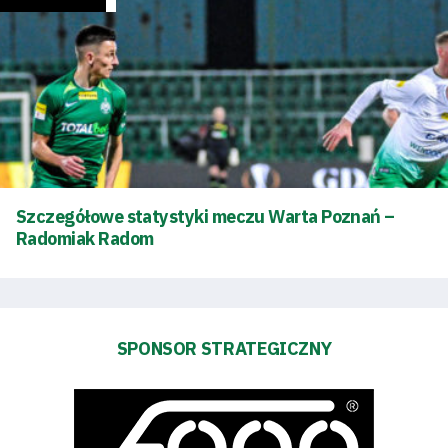
Tryb
oszczędności
energii
Dostępność
SEARCH
FOR:
Szczegółowe statystyki meczu Warta Poznań –
Search Button
Radomiak Radom
Klub
SPONSOR STRATEGICZNY
Tabela
i