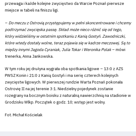
przewaga i każde kolejne zwycięstwo da Warcie Poznań pierwsze
miejsce w tabeli na finiszu ligi.
–
Do meczu z Ostrovią przystępujemy w pełni skoncentrowane i chcemy
podtrzymać zwycięska passę. Skład może nieco różnić się od tego,
który widzieliśmy w ostatnim spotkaniu z Kanią Gostyń. Zawodniczki,
które wtedy dostały wolne, teraz pojawia się w kadrze meczowej. Są to
między innymi Jagoda Cyraniak, Julia Tokar i Weronika Polak
– mówi
trenerka, Anna Jankowska.
W tym roku jej drużyna wygrała oba spotkania ligowe – 13:0 z AZS
PWSZ Konin i 21:0 z Kanią Gostyń i ma serię czterech kolejnych
zwycięstw ligowych. W pierwszej rundzie Warta Poznań pokonała
Ostrovię II na jej terenie 3:1. Niedzielny pojedynek zostanie
rozegrany na bocznym boisku z naturalną nawierzchnią na stadionie w
Grodzisku Wlkp. Początek o godz. 10; wstęp jest wolny.
Fot. Michał Kościelak