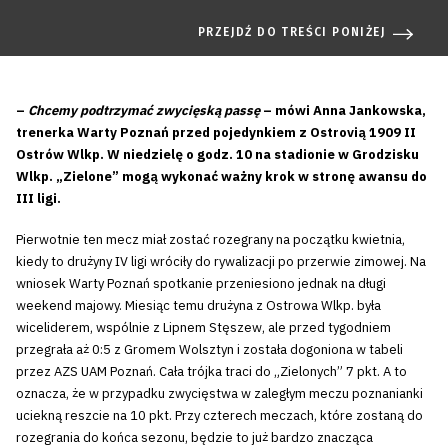
PRZEJDŹ DO TREŚCI PONIŻEJ
–
Chcemy podtrzymać zwycięską passę
– mówi Anna Jankowska,
trenerka Warty Poznań przed pojedynkiem z Ostrovią 1909 II
Ostrów Wlkp. W niedzielę o godz. 10 na stadionie w Grodzisku
Wlkp. „Zielone” mogą wykonać ważny krok w stronę awansu do
III ligi.
Pierwotnie ten mecz miał zostać rozegrany na początku kwietnia,
kiedy to drużyny IV ligi wróciły do rywalizacji po przerwie zimowej. Na
wniosek Warty Poznań spotkanie przeniesiono jednak na długi
weekend majowy. Miesiąc temu drużyna z Ostrowa Wlkp. była
wiceliderem, wspólnie z Lipnem Stęszew, ale przed tygodniem
przegrała aż 0:5 z Gromem Wolsztyn i została dogoniona w tabeli
przez AZS UAM Poznań. Cała trójka traci do „Zielonych” 7 pkt. A to
oznacza, że w przypadku zwycięstwa w zaległym meczu poznanianki
uciekną reszcie na 10 pkt. Przy czterech meczach, które zostaną do
rozegrania do końca sezonu, będzie to już bardzo znacząca