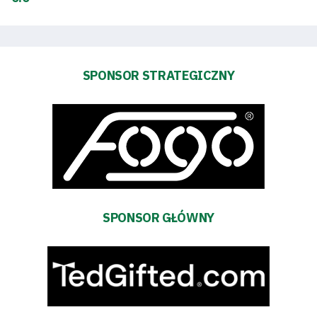
Dostępność
SEARCH
FOR:
Search Button
SPONSOR STRATEGICZNY
Klub
Tabela
i
SPONSOR GŁÓWNY
terminarz
Bilety
Kontakt