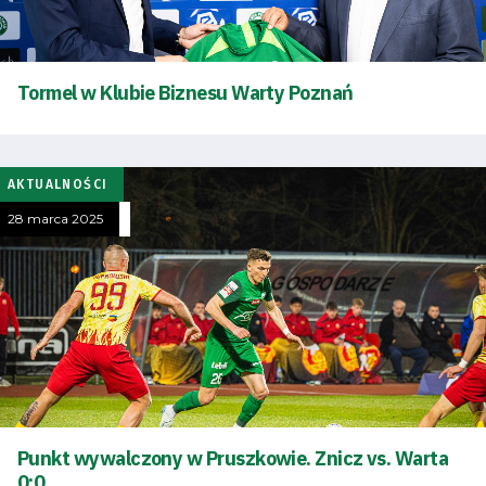
Tormel w Klubie Biznesu Warty Poznań
AKTUALNOŚCI
28 marca 2025
Tryb
oszczędności
energii
Punkt wywalczony w Pruszkowie. Znicz vs. Warta
0:0