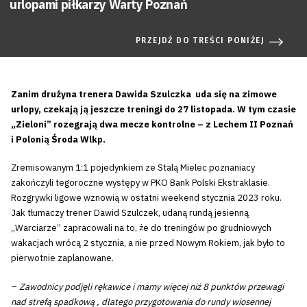
urlopami piłkarzy Warty Poznań
PRZEJDŹ DO TREŚCI PONIŻEJ
Zanim drużyna trenera Dawida Szulczka uda się na zimowe
urlopy, czekają ją jeszcze treningi do 27 listopada. W tym czasie
„Zieloni” rozegrają dwa mecze kontrolne – z Lechem II Poznań
i Polonią Środa Wlkp.
Zremisowanym 1:1 pojedynkiem ze Stalą Mielec poznaniacy
zakończyli tegoroczne występy w PKO Bank Polski Ekstraklasie.
Rozgrywki ligowe wznowią w ostatni weekend stycznia 2023 roku.
Jak tłumaczy trener Dawid Szulczek, udaną rundą jesienną
„Warciarze” zapracowali na to, że do treningów po grudniowych
wakacjach wrócą 2 stycznia, a nie przed Nowym Rokiem, jak było to
pierwotnie zaplanowane.
–
Zawodnicy podjęli rękawice i mamy więcej niż 8 punktów przewagi
nad strefą spadkową , dlatego przygotowania do rundy wiosennej