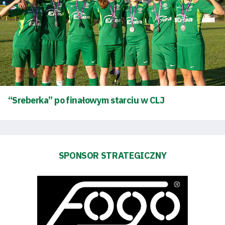
Tryb
oszczędności
energii
Dostępność
SEARCH
FOR:
“Sreberka” po finałowym starciu w CLJ
Search Button
Klub
SPONSOR STRATEGICZNY
Tabela
i
terminarz