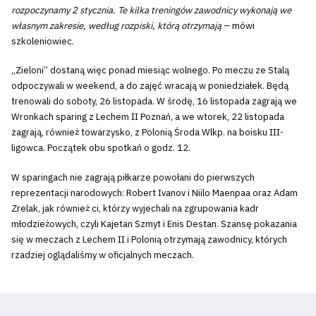
rozpoczynamy 2 stycznia. Te kilka treningów zawodnicy wykonają we
własnym zakresie, według rozpiski, którą otrzymają
– mówi
szkoleniowiec.
„Zieloni” dostaną więc ponad miesiąc wolnego. Po meczu ze Stalą
odpoczywali w weekend, a do zajęć wracają w poniedziałek. Będą
trenowali do soboty, 26 listopada. W środę, 16 listopada zagrają we
Wronkach sparing z Lechem II Poznań, a we wtorek, 22 listopada
zagrają, również towarzysko, z Polonią Środa Wlkp. na boisku III-
ligowca. Początek obu spotkań o godz. 12.
W sparingach nie zagrają piłkarze powołani do pierwszych
reprezentacji narodowych: Robert Ivanov i Niilo Maenpaa oraz Adam
Zrelak, jak również ci, którzy wyjechali na zgrupowania kadr
młodzieżowych, czyli Kajetan Szmyt i Enis Destan. Szansę pokazania
się w meczach z Lechem II i Polonią otrzymają zawodnicy, których
rzadziej oglądaliśmy w oficjalnych meczach.