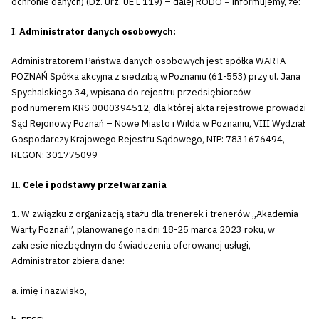
ochronie danych) (Dz. Urz. UE L 119) – dalej RODO − informujemy, że:
I.
Administrator danych osobowych:
Administratorem Państwa danych osobowych jest spółka WARTA
POZNAŃ Spółka akcyjna z siedzibą w Poznaniu (61-553) przy ul. Jana
Spychalskiego 34, wpisana do rejestru przedsiębiorców
pod numerem KRS 0000394512, dla której akta rejestrowe prowadzi
Sąd Rejonowy Poznań – Nowe Miasto i Wilda w Poznaniu, VIII Wydział
Gospodarczy Krajowego Rejestru Sądowego, NIP: 7831676494,
REGON: 301775099
II.
Cele i podstawy przetwarzania
1. W związku z organizacją stażu dla trenerek i trenerów „Akademia
Warty Poznań”, planowanego na dni 18-25 marca 2023 roku, w
zakresie niezbędnym do świadczenia oferowanej usługi,
Administrator zbiera dane:
a. imię i nazwisko,