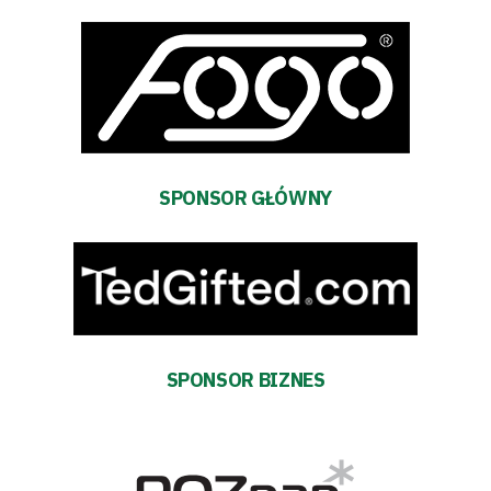
Sklep
Sponsorzy
Trybuny
SPONSOR GŁÓWNY
Polityka
prywatności
Regulaminy
Aleja
SPONSOR BIZNES
Warciarzy
#WARTOpobrać