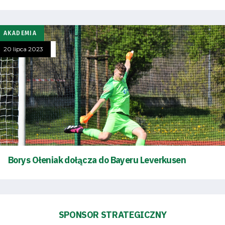
zespół
AKADEMIA
Amp
20 lipca 2023
Futbol
Akademia
Aktualności
Warta
Borys Ołeniak dołącza do Bayeru Leverkusen
TV
Fundacja
SPONSOR STRATEGICZNY
Biznes