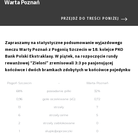
Warta Poznań
PRZEJDŹ DO TREŚCI PONIŻEJ
Zapraszamy na statystyczne podsumowanie wyjazdowego
meczu Warty Poznań z Pogonią Szczecin w 18. kolejce PKO
Bank Polski Ekstraklasy. W piątek, na rozpoczęcie rundy
rewanżowej “Zieloni” zremisowali 3:3 po pasjonującej
końcówce i dwóch bramkach zdobytych w końcówce pojedynku
Pogoń Szczecin
–
Warta Poznań
68%
posiadanie piłki
32%
0,96
gole oczekiwane (xG)
0,72
13
strzały
7
6
strzały celne
5
2
strzały zablokowane
0
1
słupki/poprzeczki
0