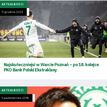
AKTUALNOŚCI
Bilety
11 grudnia 2023
Kontakt
Pierwszy
zespół
Amp
Najskuteczniejsi w Warcie Poznań – po 18. kolejce
Futbol
PKO Bank Polski Ekstraklasy
Akademia
AKTUALNOŚCI
5 października 2018
Aktualności