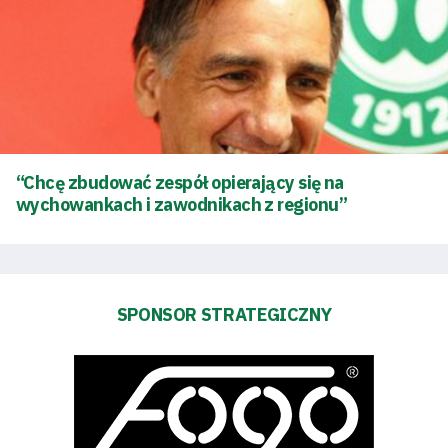
Warta
TV
Fundacja
Biznes
“Chcę zbudować zespół opierający się na
Sklep
wychowankach i zawodnikach z regionu”
Sponsorzy
Trybuny
SPONSOR STRATEGICZNY
Polityka
prywatności