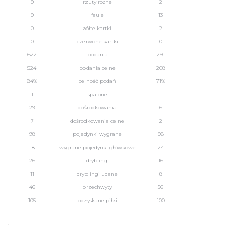
9
rzuty rożne
2
9
faule
13
0
żółte kartki
2
0
czerwone kartki
0
622
podania
291
524
podania celne
208
84%
celność podań
71%
1
spalone
1
29
dośrodkowania
6
7
dośrodkowania celne
2
98
pojedynki wygrane
98
18
wygrane pojedynki główkowe
24
26
dryblingi
16
11
dryblingi udane
8
46
przechwyty
56
105
odzyskane piłki
100
.