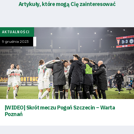
Artykuły, które mogą Cię zainteresować
Tryb
oszczędności
energii
AKTUALNOŚCI
Dostępność
9 grudnia 2023
SEARCH
FOR:
Search Button
Klub
Tabela
[WIDEO] Skrót meczu Pogoń Szczecin – Warta
i
Poznań
terminarz