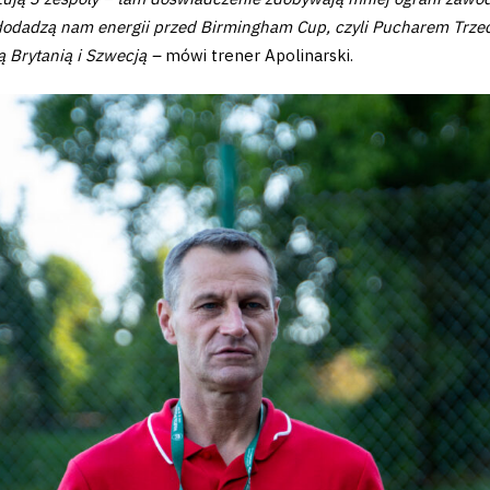
dadzą nam energii przed Birmingham Cup, czyli Pucharem Trzech
ą Brytanią i Szwecją –
mówi trener Apolinarski.