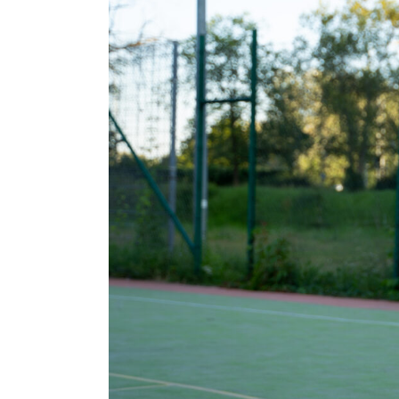
Klub
Tabela
i
terminarz
Bilety
Kontakt