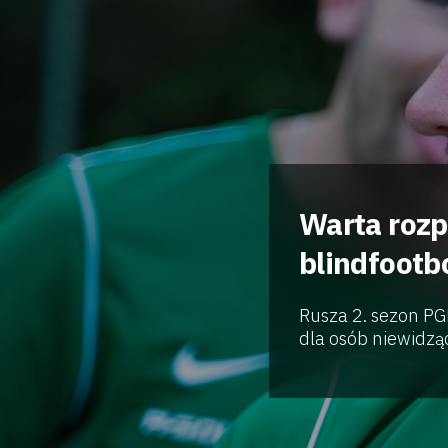
Warta rozp
blindfootb
Rusza 2. sezon PGF
dla osób niewidząc