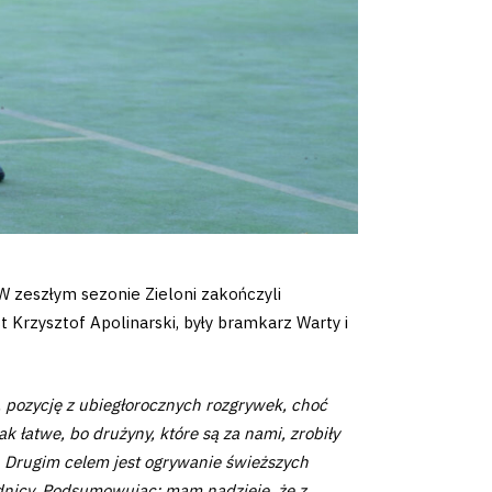
 W zeszłym sezonie Zieloni zakończyli
 Krzysztof Apolinarski, były bramkarz Warty i
 pozycję z ubiegłorocznych rozgrywek, choć
 łatwe, bo drużyny, które są za nami, zrobiły
ę. Drugim celem jest ogrywanie świeższych
odnicy. Podsumowując: mam nadzieję, że z