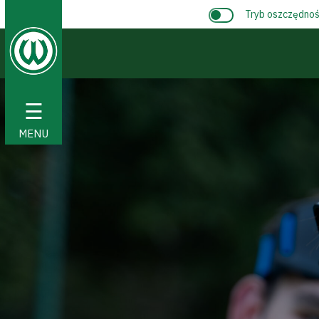
Tryb oszczędnośc
☰
MENU