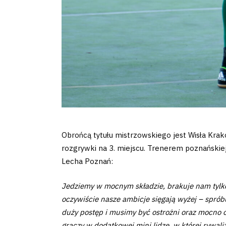
Regulaminy
Aleja
Warciarzy
#WARTOpobrać
Prowizja
Obrońcą tytułu mistrzowskiego jest Wisła Krak
pośredników
rozgrywki na 3. miejscu. Trenerem poznańskiej
transakcyjnych
Lecha Poznań:
Jedziemy w mocnym składzie, brakuje nam tylko
oczywiście nasze ambicje sięgają wyżej – spróbu
duży postęp i musimy być ostrożni oraz mocno o
graczy w dodatkowej mini lidze, w której rywa