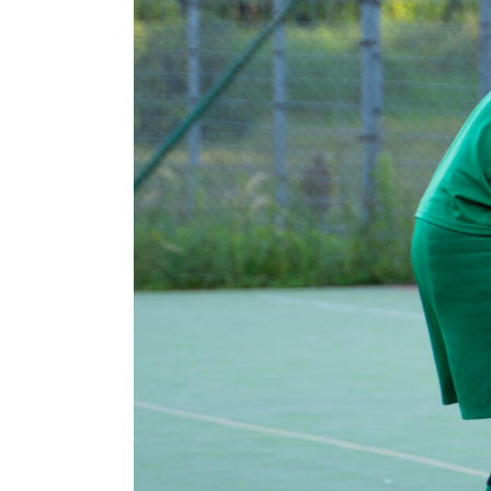
Fundacja
Biznes
Sklep
Sponsorzy
Trybuny
Polityka
prywatności