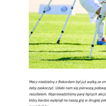
Pierwszy
zespół
Amp
Futbol
Akademia
Aktualności
Mecz niedzielny z Rekordem był już walką ze zm
żeby zaskoczyć. Udało nam się pierwszą połowę 
Warta
rezultatem. Wyprowadziliśmy parę fajnych akcji
TV
który bardzo wpłynął na naszą grę w drugiej po