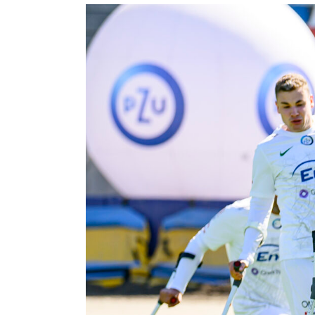
Klub
Tabela
i
terminarz
Bilety
Kontakt