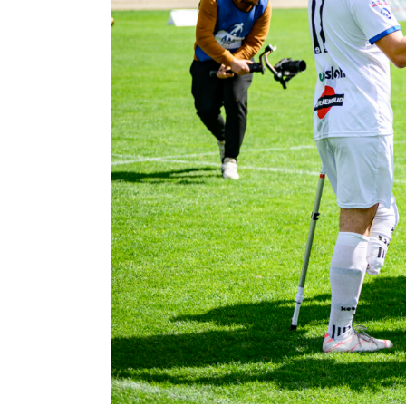
Regulaminy
Aleja
Warciarzy
#WARTOpobrać
Prowizja
pośredników
transakcyjnych