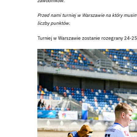
zawodników.
Fundacja
Przed nami turniej w Warszawie na który musim
liczby punktów.
Biznes
Turniej w Warszawie zostanie rozegrany 24-25
Sklep
Sponsorzy
Trybuny
Polityka
prywatności