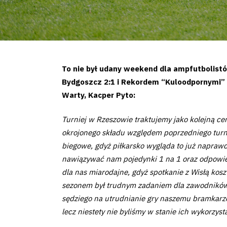
To nie był udany weekend dla ampfutbolist
Bydgoszcz 2:1 i Rekordem “Kuloodpornymi” B
Warty, Kacper Pyto:
Turniej w Rzeszowie traktujemy jako kolejną 
okrojonego składu względem poprzedniego turn
biegowe, gdyż piłkarsko wygląda to już naprawdę
nawiązywać nam pojedynki 1 na 1 oraz odpowie
dla nas miarodajne, gdyż spotkanie z Wisłą kos
sezonem był trudnym zadaniem dla zawodników. M
sędziego na utrudnianie gry naszemu bramkarzow
lecz niestety nie byliśmy w stanie ich wykorzys