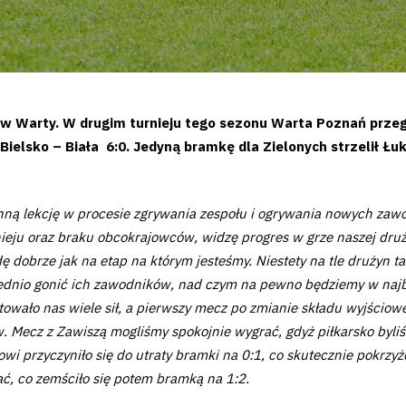
ów Warty. W drugim turnieju tego sezonu Warta Poznań przeg
ielsko – Biała 6:0. Jedyną bramkę dla Zielonych strzelił Ł
cenną lekcję w procesie zgrywania zespołu i ogrywania nowych z
ieju oraz braku obcokrajowców, widzę progres w grze naszej dru
 dobrze jak na etap na którym jesteśmy. Niestety na tle drużyn ta
dnio gonić ich zawodników, nad czym na pewno będziemy w najbl
ztowało nas wiele sił, a pierwszy mecz po zmianie składu wyjścio
ecz z Zawiszą mogliśmy spokojnie wygrać, gdyż piłkarsko byliśmy
i przyczyniło się do utraty bramki na 0:1, co skutecznie pokrzyż
tać, co zemściło się potem bramką na 1:2.