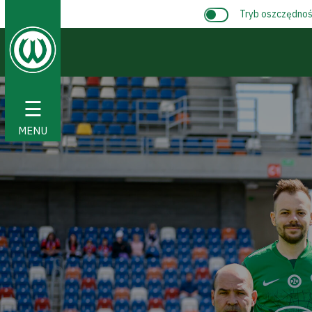
Tryb oszczędnośc
☰
MENU