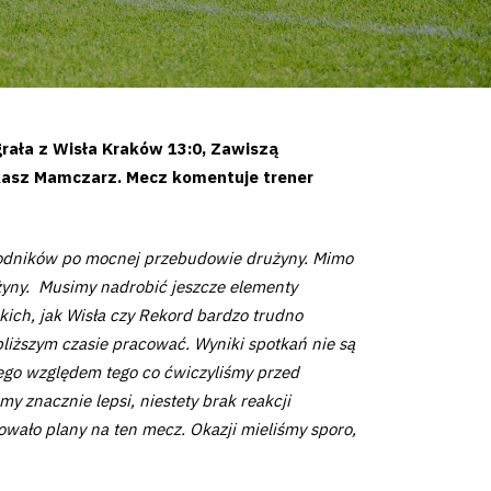
rała z Wisła Kraków 13:0, Zawiszą
ukasz Mamczarz. Mecz komentuje trener
awodników po mocnej przebudowie drużyny. Mimo
żyny. Musimy nadrobić jeszcze elementy
kich, jak Wisła czy Rekord bardzo trudno
iższym czasie pracować. Wyniki spotkań nie są
wego względem tego co ćwiczyliśmy przed
 znacznie lepsi, niestety brak reakcji
owało plany na ten mecz. Okazji mieliśmy sporo,