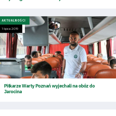
AKTUALNOŚCI
Tryb
1 lipca 2019
oszczędności
energii
Dostępność
SEARCH
FOR:
Search Button
Piłkarze Warty Poznań wyjechali na obóz do
Jarocina
Klub
Tabela