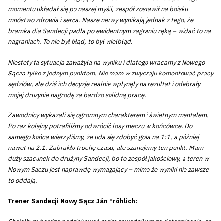
momentu układał się po naszej myśli, zespół zostawił na boisku
mnóstwo zdrowia i serca. Nasze nerwy wynikają jednak z tego, że
bramka dla Sandecji padła po ewidentnym zagraniu ręką – widać to na
nagraniach. To nie był błąd, to był wielbłąd.
Niestety ta sytuacja zaważyła na wyniku i dlatego wracamy z Nowego
Sącza tylko z jednym punktem. Nie mam w zwyczaju komentować pracy
sędziów, ale dziś ich decyzje realnie wpłynęły na rezultat i odebrały
mojej drużynie nagrodę za bardzo solidną pracę.
Zawodnicy wykazali się ogromnym charakterem i świetnym mentalem.
Po raz kolejny potrafiliśmy odwrócić losy meczu w końcówce. Do
samego końca wierzyliśmy, że uda się zdobyć gola na 1:1, a później
nawet na 2:1. Zabrakło trochę czasu, ale szanujemy ten punkt. Mam
duży szacunek do drużyny Sandecji, bo to zespół jakościowy, a teren w
Nowym Sączu jest naprawdę wymagający – mimo że wyniki nie zawsze
to oddają.
Trener Sandecji Nowy Sącz Ján Fröhlich: