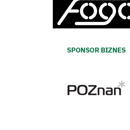
Regulaminy
Aleja
Warciarzy
SPONSOR BIZNES
#WARTOpobrać
Prowizja
pośredników
transakcyjnych