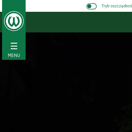
Tryb oszczędnośc
☰
MENU