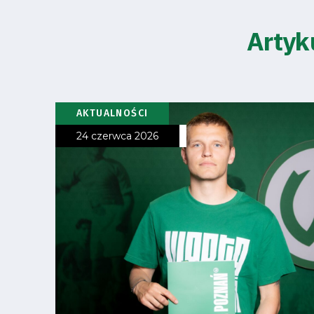
Artyk
Klub
Tabela
AKTUALNOŚCI
24 czerwca 2026
i
terminarz
Bilety
Kontakt