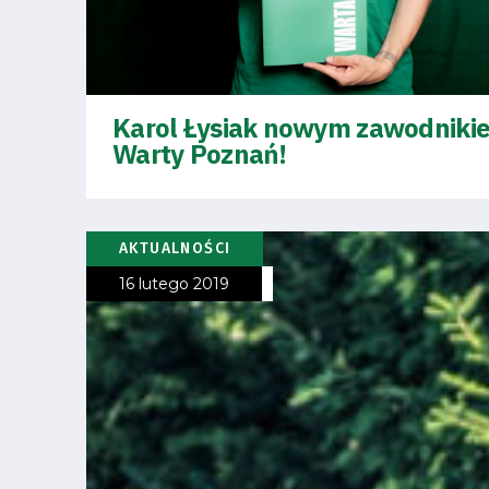
Pierwszy
zespół
Amp
Karol Łysiak nowym zawodniki
Warty Poznań!
Futbol
Akademia
AKTUALNOŚCI
16 lutego 2019
Aktualności
Warta
TV