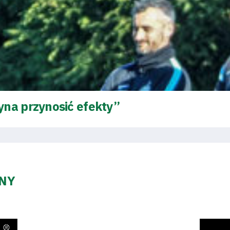
yna przynosić efekty”
ZNY