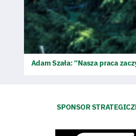
Fundacja
Biznes
Sklep
Sponsorzy
Adam Szała: “Nasza praca zacz
Trybuny
SPONSOR STRATEGIC
Polityka
prywatności