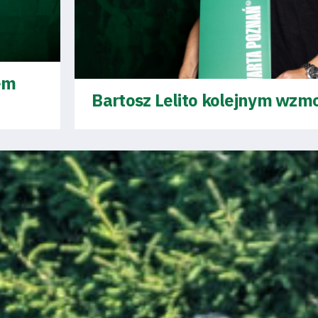
em
Bartosz Lelito kolejnym wz