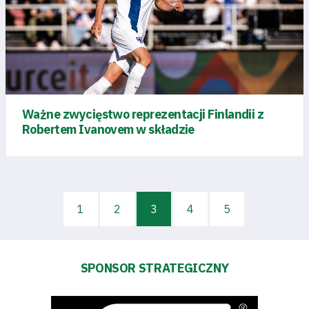
Pierwszy
zespół
Amp
Ważne zwycięstwo reprezentacji Finlandii z
Futbol
Robertem Ivanovem w składzie
Akademia
Aktualności
1
2
3
4
5
Warta
SPONSOR STRATEGICZNY
TV
Fundacja