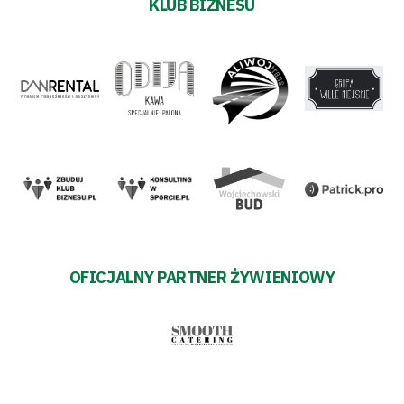
KLUB BIZNESU
OFICJALNY PARTNER ŻYWIENIOWY