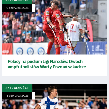
Dostępność
19 czerwca 2023
SEARCH
FOR:
Search Button
Klub
Tabela
Polacy na podium Ligi Narodów. Dwóch
i
ampfutbolistów Warty Poznań w kadrze
terminarz
Bilety
AKTUALNOŚCI
16 czerwca 2023
Kontakt