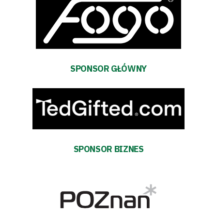
Biznes
Sklep
Sponsorzy
SPONSOR GŁÓWNY
Trybuny
Polityka
prywatności
SPONSOR BIZNES
Regulaminy
Aleja
Warciarzy