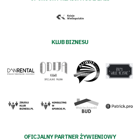
Polityka
prywatności
KLUB BIZNESU
Regulaminy
Aleja
Warciarzy
#WARTOpobrać
Prowizja
pośredników
OFICJALNY PARTNER ŻYWIENIOWY