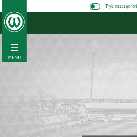
Tryb oszczędnośc
☰
MENU