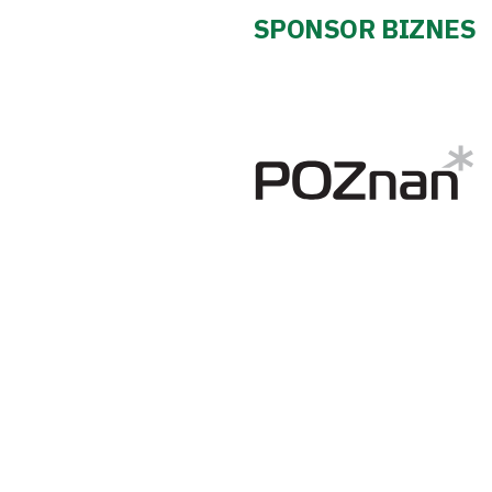
Pierwszy
SPONSOR BIZNES
zespół
Amp
Futbol
Akademia
Aktualności
Warta
TV