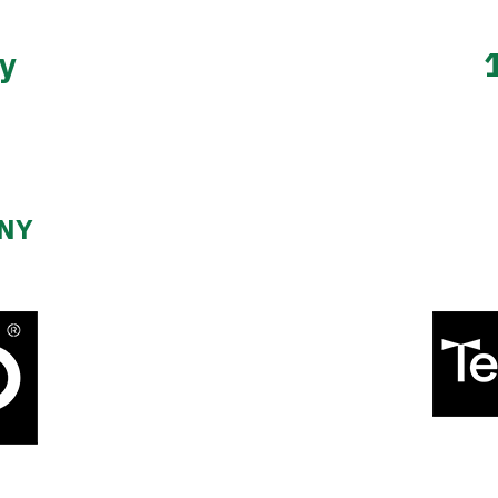
y
ZNY