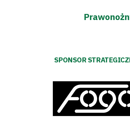
Prawonożn
Klub
Tabela
SPONSOR STRATEGIC
i
terminarz
Bilety
Kontakt