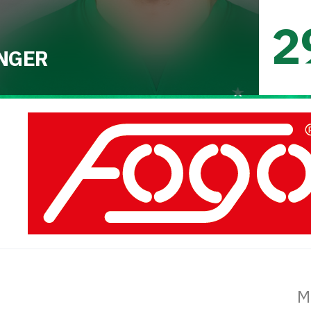
2
NGER
M