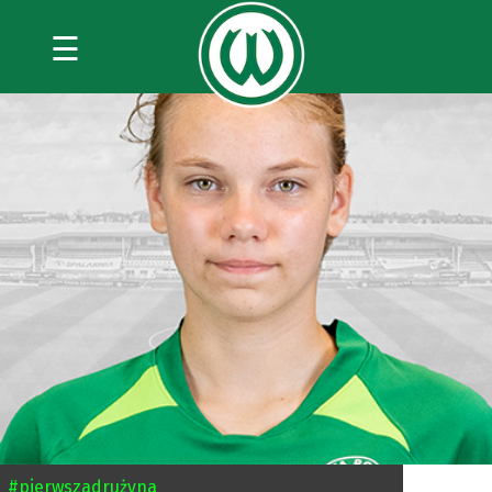
☰
#pierwszadrużyna