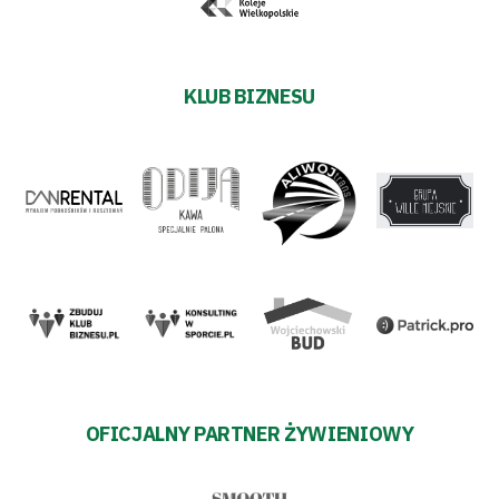
Warciarzy
#WARTOpobrać
KLUB BIZNESU
Prowizja
pośredników
transakcyjnych
OFICJALNY PARTNER ŻYWIENIOWY