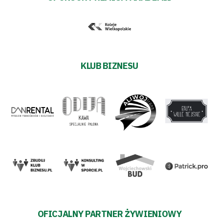
Polityka
prywatności
KLUB BIZNESU
Regulaminy
Aleja
Warciarzy
#WARTOpobrać
Prowizja
pośredników
OFICJALNY PARTNER ŻYWIENIOWY